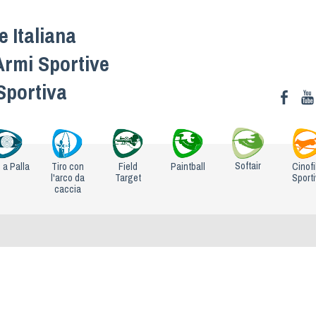
 Italiana
Armi Sportive
 Sportiva
Softair
o a Palla
Tiro con
Field
Paintball
Cinofi
l'arco da
Target
Sport
caccia