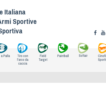
 Italiana
Armi Sportive
 Sportiva
Softair
o a Palla
Tiro con
Field
Paintball
Cinofi
l'arco da
Target
Sport
caccia