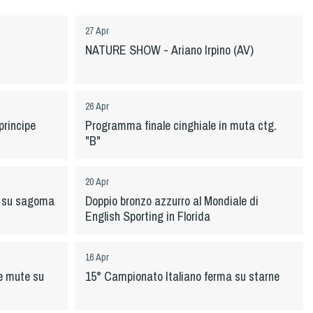
27 Apr
NATURE SHOW - Ariano Irpino (AV)
26 Apr
principe
Programma finale cinghiale in muta ctg.
"B"
20 Apr
t su sagoma
Doppio bronzo azzurro al Mondiale di
English Sporting in Florida
16 Apr
 e mute su
15° Campionato Italiano ferma su starne