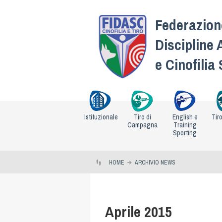
Federazione
Discipline 
e Cinofilia
Istituzionale
Tiro di
English e
Tir
Campagna
Training
Sporting
HOME
ARCHIVIO NEWS
Aprile 2015