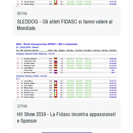
Albo Fornitori
Referenti e gruppi di lavoro regionali
28 Feb
Scuole Federali
SLEDDOG - Gli atleti FIDASC si fanno valere al
Tecnici
Mondiale.
Direttori di Gara
Formazione
Calendario Manifestazioni
Organi di Giustizia - Dispositivi
Modelli e moduli
Albo Atleti Cinofili
Guida Locandine Ufficiali
Tiro di Campagna
13 Feb
Hit Show 2019 - La Fidasc incontra appassionati
e Sponsor
English e Training Sporting