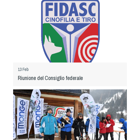
Tiro a Palla
Tiro con l'arco da caccia
Field Target
Paintball
13 Feb
Softair
Riunione del Consiglio federale
Cinofilia Sportiva
Agility
DiscDog
Dog Balance
Dog Trail