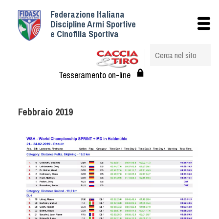
Federazione Italiana
Istituzionale
Discipline Armi Sportive
e Cinofilia Sportiva
Storia
Struttura
Albo Veterinari federali
Tesseramento on-line
Assemblee
Tesseramento e Affiliazioni
Febbraio 2019
Statuto e Regolamenti
Circolari
Federazione Trasparente
Assicurazione
Convenzioni
Società
Tesserati