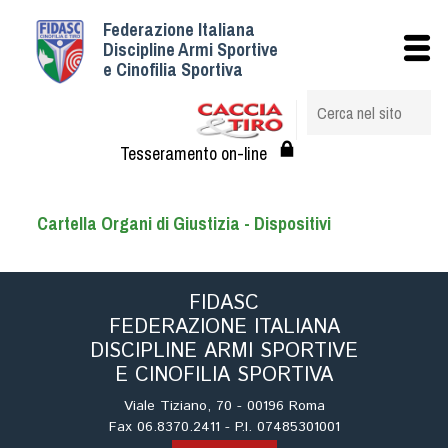
Federazione Italiana
Istituzionale
Discipline Armi Sportive
e Cinofilia Sportiva
Storia
Struttura
Albo Veterinari federali
Tesseramento on-line
Assemblee
Tesseramento e Affiliazioni
Cartella
Organi di Giustizia - Dispositivi
Statuto e Regolamenti
Circolari
FIDASC
Federazione Trasparente
FEDERAZIONE ITALIANA
Assicurazione
DISCIPLINE ARMI SPORTIVE
Convenzioni
E CINOFILIA SPORTIVA
Società
Viale Tiziano, 70 - 00196 Roma
Tesserati
Fax 06.8370.2411 - P.I. 07485301001