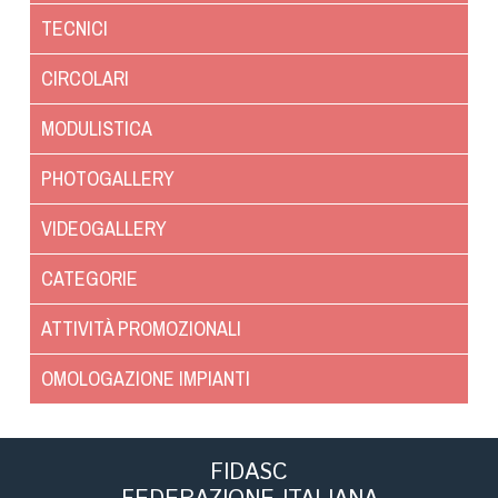
Albo Fornitori
TECNICI
Referenti e gruppi di lavoro regionali
Scuole Federali
CIRCOLARI
Tecnici
MODULISTICA
Direttori di Gara
Formazione
PHOTOGALLERY
Calendario Manifestazioni
VIDEOGALLERY
Organi di Giustizia - Dispositivi
Modelli e moduli
CATEGORIE
Albo Atleti Cinofili
ATTIVITÀ PROMOZIONALI
Guida Locandine Ufficiali
OMOLOGAZIONE IMPIANTI
Tiro di Campagna
English e Training Sporting
FIDASC