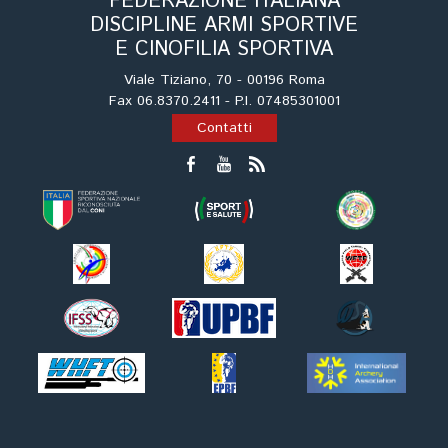
FEDERAZIONE ITALIANA
Tiro a Palla
DISCIPLINE ARMI SPORTIVE
E CINOFILIA SPORTIVA
Tiro con l'arco da caccia
Viale Tiziano, 70 - 00196 Roma
Fax 06.8370.2411 - P.I. 07485301001
Field Target
Contatti
Paintball
Softair
Cinofilia Sportiva
Agility
DiscDog
Dog Balance
Dog Trail