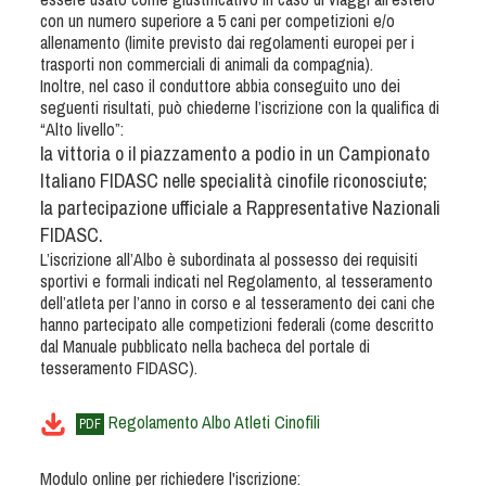
Albo Fornitori
con un numero superiore a 5 cani per competizioni e/o
Referenti e gruppi di lavoro regionali
allenamento (limite previsto dai regolamenti europei per i
trasporti non commerciali di animali da compagnia).
Scuole Federali
Inoltre, nel caso il conduttore abbia conseguito uno dei
Tecnici
seguenti risultati, può chiederne l’iscrizione con la qualifica di
“Alto livello”:
Direttori di Gara
la vittoria o il piazzamento a podio in un Campionato
Formazione
Italiano FIDASC nelle specialità cinofile riconosciute;
Calendario Manifestazioni
la partecipazione ufficiale a Rappresentative Nazionali
Organi di Giustizia - Dispositivi
FIDASC.
L’iscrizione all’Albo è subordinata al possesso dei requisiti
Modelli e moduli
sportivi e formali indicati nel Regolamento, al tesseramento
Albo Atleti Cinofili
dell’atleta per l’anno in corso e al tesseramento dei cani che
hanno partecipato alle competizioni federali (come descritto
Guida Locandine Ufficiali
dal Manuale pubblicato nella bacheca del portale di
tesseramento FIDASC).
Tiro di Campagna
Regolamento Albo Atleti Cinofili
PDF
English e Training Sporting
Modulo online per richiedere l'iscrizione: