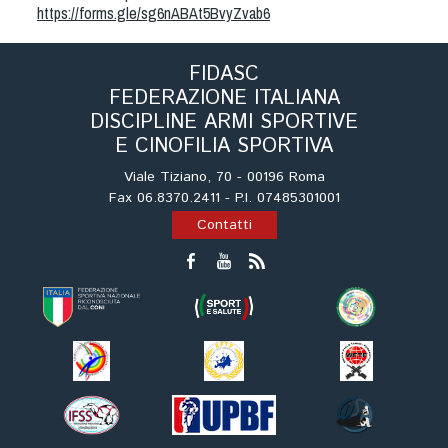
https://forms.gle/sg6nABAt5BvyZvab6
Tiro a Palla
Tiro con l'arco da caccia
FIDASC
FEDERAZIONE ITALIANA
DISCIPLINE ARMI SPORTIVE
Field Target
E CINOFILIA SPORTIVA
Viale Tiziano, 70 - 00196 Roma
Paintball
Fax 06.8370.2411 - P.I. 07485301001
Contatti
Softair
Cinofilia Sportiva
Agility
DiscDog
Dog Balance
Dog Trail