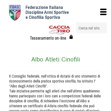
Federazione Italiana
Istituzionale
Discipline Armi Sportive
e Cinofilia Sportiva
Storia
Struttura
Albo Veterinari federali
Tesseramento on-line
Assemblee
Tesseramento e Affiliazioni
Albo Atleti Cinofili
Statuto e Regolamenti
Circolari
Federazione Trasparente
Il Consiglio federale, nell’ottica di dotarsi di uno strumento di
riconoscimento della pratica sportiva cinofila, ha istituito l'
Assicurazione
“Albo degli Atleti Cinofili”.
Convenzioni
Tale iniziativa permette agli atleti che nell’ultimo quadriennio
hanno partecipato con i loro cani a competizioni federali delle
Società
discipline di cinofilia, di richiedere l’iscrizione all’Albo e
Tesserati
ottenere un certificato di Atleta cinofilo federale che può
essere usato come giustificativo in caso di viaggi all’estero