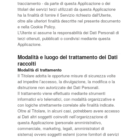
Dog Triathlon
tracciamento - da parte di questa Applicazione o dei
titolari dei servizi terzi utilizzati da questa Applicazione
Hoopers
ha la finalità di fornire il Servizio richiesto dall'Utente,
oltre alle ulteriori finalità descritte nel presente documento
Mantrailing
e nella Cookie Policy.
Nosework
L'Utente si assume la responsabilità dei Dati Personali di
terzi ottenuti, pubblicati o condivisi mediante questa
Obedience
Applicazione.
Rally Obedience
Modalità e luogo del trattamento dei Dati
Retriever Sport
raccolti
Ricerca Tartufo
Modalità di trattamento
Il Titolare adotta le opportune misure di sicurezza volte
Sheepdog
ad impedire l’accesso, la divulgazione, la modifica o la
Sport acquatici
distruzione non autorizzate dei Dati Personali.
Il trattamento viene effettuato mediante strumenti
Treibball
informatici e/o telematici, con modalità organizzative e
Ipo Delta
con logiche strettamente correlate alle finalità indicate.
Oltre al Titolare, in alcuni casi, potrebbero avere accesso
Freestyle
ai Dati altri soggetti coinvolti nell’organizzazione di
questa Applicazione (personale amministrativo,
Protezione civile Sportiva
commerciale, marketing, legali, amministratori di
sistema) ovvero soggetti esterni (come fornitori di servizi