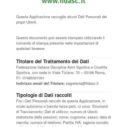
www.fidasc.it
Albo Fornitori
Referenti e gruppi di lavoro regionali
Questa Applicazione raccoglie alcuni Dati Personali dei
Scuole Federali
propri Utenti.
Tecnici
Direttori di Gara
Questo documento può essere stampato utilizzando il
Formazione
comando di stampa presente nelle impostazioni di
qualsiasi browser.
Calendario Manifestazioni
Organi di Giustizia - Dispositivi
Titolare del Trattamento dei Dati
Federazione Italiana Discipline Armi Sportive e Cinofilia
Modelli e moduli
Sportiva, con sede in Viale Tiziano, 70 – 00196 Roma,
Albo Atleti Cinofili
P.I. 07485301001
Indirizzo email del Titolare:
segreteria@fidasc.it
Guida Locandine Ufficiali
Tipologie di Dati raccolti
Tiro di Campagna
Fra i Dati Personali raccolti da questa Applicazione, in
modo autonomo o tramite terze parti, ci sono: Strumenti
di Tracciamento; Dati di utilizzo; numero di Utenti;
English e Training Sporting
statistiche delle sessioni; nome; cognome; sesso; data di
nascita; numero di telefono; Partita IVA; ragione sociale;