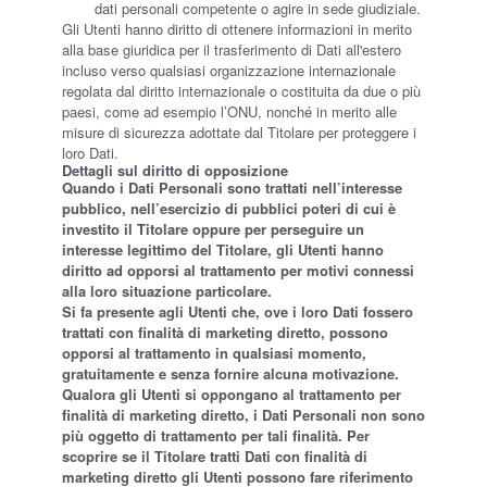
dati personali competente o agire in sede giudiziale.
Gli Utenti hanno diritto di ottenere informazioni in merito
alla base giuridica per il trasferimento di Dati all'estero
incluso verso qualsiasi organizzazione internazionale
regolata dal diritto internazionale o costituita da due o più
paesi, come ad esempio l’ONU, nonché in merito alle
misure di sicurezza adottate dal Titolare per proteggere i
loro Dati.
Dettagli sul diritto di opposizione
Quando i Dati Personali sono trattati nell’interesse
pubblico, nell’esercizio di pubblici poteri di cui è
investito il Titolare oppure per perseguire un
interesse legittimo del Titolare, gli Utenti hanno
diritto ad opporsi al trattamento per motivi connessi
alla loro situazione particolare.
Si fa presente agli Utenti che, ove i loro Dati fossero
trattati con finalità di marketing diretto, possono
opporsi al trattamento in qualsiasi momento,
gratuitamente e senza fornire alcuna motivazione.
Qualora gli Utenti si oppongano al trattamento per
finalità di marketing diretto, i Dati Personali non sono
più oggetto di trattamento per tali finalità. Per
scoprire se il Titolare tratti Dati con finalità di
marketing diretto gli Utenti possono fare riferimento