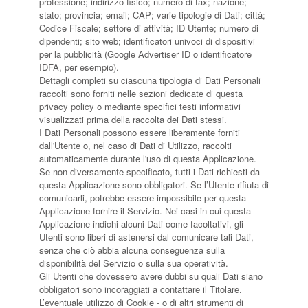
professione; indirizzo fisico; numero di fax; nazione;
Tiro a Palla
stato; provincia; email; CAP; varie tipologie di Dati; città;
Codice Fiscale; settore di attività; ID Utente; numero di
dipendenti; sito web; identificatori univoci di dispositivi
Tiro con l'arco da caccia
per la pubblicità (Google Advertiser ID o identificatore
IDFA, per esempio).
Dettagli completi su ciascuna tipologia di Dati Personali
Field Target
raccolti sono forniti nelle sezioni dedicate di questa
privacy policy o mediante specifici testi informativi
visualizzati prima della raccolta dei Dati stessi.
Paintball
I Dati Personali possono essere liberamente forniti
dall'Utente o, nel caso di Dati di Utilizzo, raccolti
automaticamente durante l'uso di questa Applicazione.
Softair
Se non diversamente specificato, tutti i Dati richiesti da
questa Applicazione sono obbligatori. Se l’Utente rifiuta di
Cinofilia Sportiva
comunicarli, potrebbe essere impossibile per questa
Applicazione fornire il Servizio. Nei casi in cui questa
Applicazione indichi alcuni Dati come facoltativi, gli
Agility
Utenti sono liberi di astenersi dal comunicare tali Dati,
senza che ciò abbia alcuna conseguenza sulla
DiscDog
disponibilità del Servizio o sulla sua operatività.
Dog Balance
Gli Utenti che dovessero avere dubbi su quali Dati siano
obbligatori sono incoraggiati a contattare il Titolare.
Dog Trail
L’eventuale utilizzo di Cookie - o di altri strumenti di