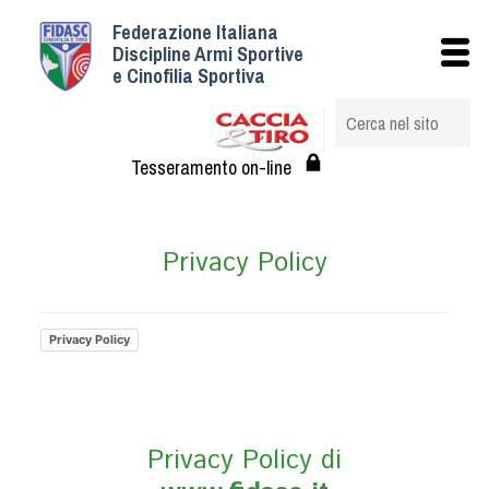
Federazione Italiana
Istituzionale
Discipline Armi Sportive
e Cinofilia Sportiva
Storia
Struttura
Albo Veterinari federali
Tesseramento on-line
Assemblee
Tesseramento e Affiliazioni
Privacy Policy
Statuto e Regolamenti
Circolari
Federazione Trasparente
Privacy Policy
Assicurazione
Convenzioni
Società
Privacy Policy di
Tesserati