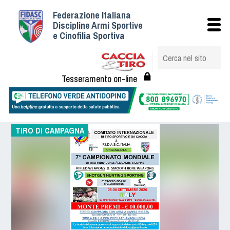
Federazione Italiana
Istituzionale
Discipline Armi Sportive
e Cinofilia Sportiva
Storia
Struttura
Albo Veterinari federali
Tesseramento on-line
Assemblee
Tesseramento e Affiliazioni
Statuto e Regolamenti
TIRO DI CAMPAGNA
Circolari
Federazione Trasparente
Assicurazione
Convenzioni
Società
Tesserati