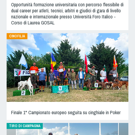
Tiro a Palla
Opportunità formazione universitaria con percorso flessibile di
dual career per atleti, tecnici, arbitri e giudici di gara di livello
nazionale e internazionale presso Università Foro Italico -
Tiro con l'arco da caccia
Corso di Laurea GOSAL
CINOFILIA
Field Target
Paintball
Softair
Cinofilia Sportiva
Agility
DiscDog
Finale 1° Campionato europeo seguita su cinghiale in Poker
Dog Balance
TIRO DI CAMPAGNA
Dog Trail