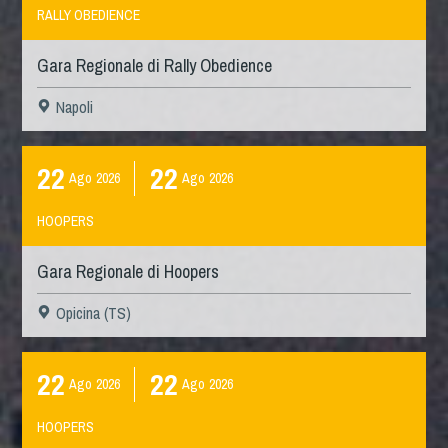
RALLY OBEDIENCE
Gara Regionale di Rally Obedience
Napoli
22
22
Ago
2026
Ago
2026
HOOPERS
Gara Regionale di Hoopers
Opicina (TS)
22
22
Ago
2026
Ago
2026
HOOPERS