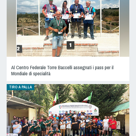
Dog Triathlon
Hoopers
Mantrailing
Nosework
Obedience
Rally Obedience
Retriever Sport
Ricerca Tartufo
Al Centro Federale Torre Baccelli assegnati i pass per il
Mondiale di specialità
Sheepdog
Sport acquatici
TIRO A PALLA
Treibball
Ipo Delta
Freestyle
Protezione civile Sportiva