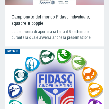
Albo Fornitori
Referenti e gruppi di lavoro regionali
Scuole Federali
Campionato del mondo Fidasc individuale,
Tecnici
squadre e coppie
Direttori di Gara
La cerimonia di apertura si terrà il 4 settembre,
Formazione
durante la quale avverrà anche la presentazione...
Calendario Manifestazioni
Organi di Giustizia - Dispositivi
NOTIZIE
Modelli e moduli
Albo Atleti Cinofili
Guida Locandine Ufficiali
Tiro di Campagna
English e Training Sporting