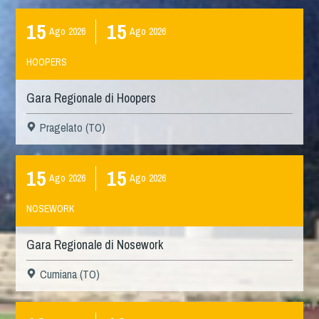
15
15
Ago
2026
Ago
2026
HOOPERS
Gara Regionale di Hoopers
Pragelato (TO)
15
15
Ago
2026
Ago
2026
NOSEWORK
Gara Regionale di Nosework
Cumiana (TO)