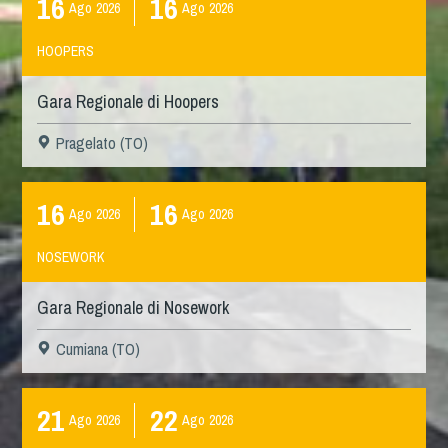
16
16
Ago
2026
Ago
2026
HOOPERS
Gara Regionale di Hoopers
Pragelato (TO)
16
16
Ago
2026
Ago
2026
NOSEWORK
Gara Regionale di Nosework
Cumiana (TO)
21
22
Ago
2026
Ago
2026