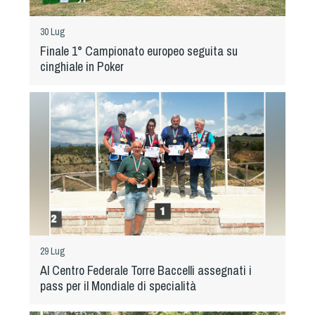
Albo Fornitori
Referenti e gruppi di lavoro regionali
30 Lug
Scuole Federali
Finale 1° Campionato europeo seguita su
Tecnici
cinghiale in Poker
Direttori di Gara
Formazione
Calendario Manifestazioni
Organi di Giustizia - Dispositivi
Modelli e moduli
Albo Atleti Cinofili
Guida Locandine Ufficiali
Tiro di Campagna
29 Lug
Al Centro Federale Torre Baccelli assegnati i
pass per il Mondiale di specialità
English e Training Sporting