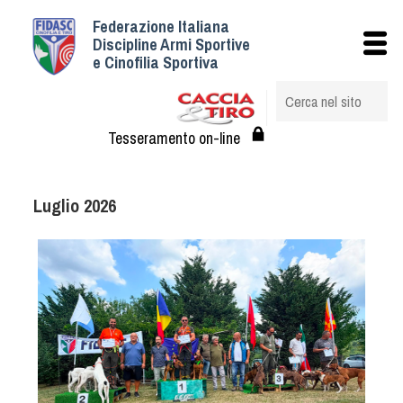
Federazione Italiana
Istituzionale
Discipline Armi Sportive
e Cinofilia Sportiva
Storia
Struttura
Albo Veterinari federali
Tesseramento on-line
Assemblee
Tesseramento e Affiliazioni
Luglio 2026
Statuto e Regolamenti
Circolari
Federazione Trasparente
Assicurazione
Convenzioni
Società
Tesserati