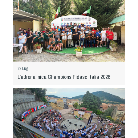
Tiro a Palla
Tiro con l'arco da caccia
Field Target
Paintball
22 Lug
Softair
L’adrenalinica Champions Fidasc Italia 2026
Cinofilia Sportiva
Agility
DiscDog
Dog Balance
Dog Trail