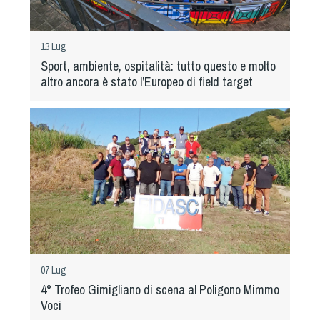
Dog Triathlon
Hoopers
13 Lug
Mantrailing
Sport, ambiente, ospitalità: tutto questo e molto
Nosework
altro ancora è stato l’Europeo di field target
Obedience
Rally Obedience
Retriever Sport
Ricerca Tartufo
Sheepdog
Sport acquatici
Treibball
Ipo Delta
Freestyle
07 Lug
Protezione civile Sportiva
4° Trofeo Gimigliano di scena al Poligono Mimmo
Voci