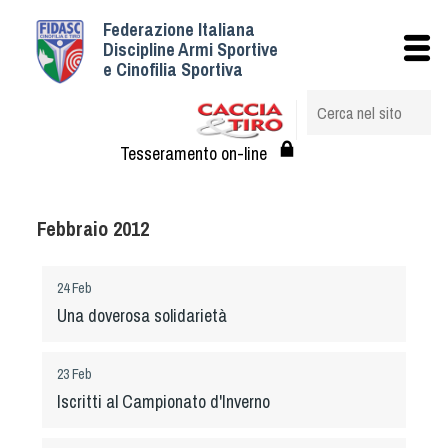
Federazione Italiana
Istituzionale
Discipline Armi Sportive
e Cinofilia Sportiva
Storia
Struttura
Albo Veterinari federali
Tesseramento on-line
Assemblee
Tesseramento e Affiliazioni
Febbraio 2012
Statuto e Regolamenti
Circolari
24 Feb
Federazione Trasparente
Una doverosa solidarietà
Assicurazione
Convenzioni
23 Feb
Società
Iscritti al Campionato d'Inverno
Tesserati