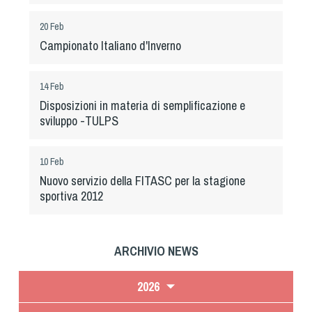
Tiro a Palla
20 Feb
Campionato Italiano d'Inverno
Tiro con l'arco da caccia
Field Target
14 Feb
Disposizioni in materia di semplificazione e
sviluppo -TULPS
Paintball
10 Feb
Softair
Nuovo servizio della FITASC per la stagione
sportiva 2012
Cinofilia Sportiva
Agility
ARCHIVIO NEWS
DiscDog
Dog Balance
2026
Dog Trail