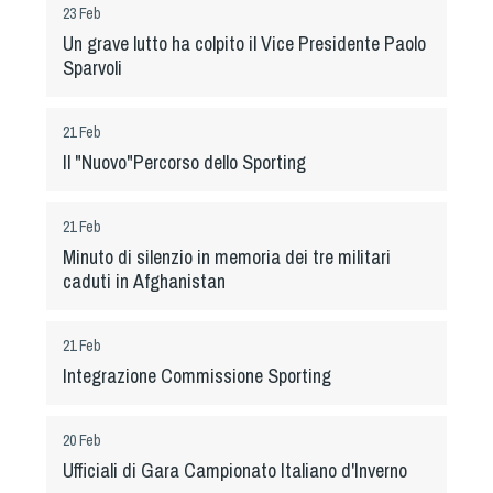
Albo Fornitori
23 Feb
Referenti e gruppi di lavoro regionali
Un grave lutto ha colpito il Vice Presidente Paolo
Sparvoli
Scuole Federali
Tecnici
21 Feb
Direttori di Gara
Il "Nuovo"Percorso dello Sporting
Formazione
Calendario Manifestazioni
21 Feb
Organi di Giustizia - Dispositivi
Minuto di silenzio in memoria dei tre militari
Modelli e moduli
caduti in Afghanistan
Albo Atleti Cinofili
Guida Locandine Ufficiali
21 Feb
Integrazione Commissione Sporting
Tiro di Campagna
20 Feb
English e Training Sporting
Ufficiali di Gara Campionato Italiano d'Inverno