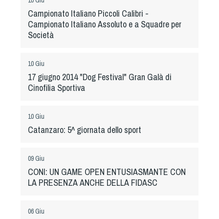
Dog Triathlon
Campionato Italiano Piccoli Calibri -
Hoopers
Campionato Italiano Assoluto e a Squadre per
Società
Mantrailing
Nosework
Obedience
10 Giu
17 giugno 2014 "Dog Festival" Gran Galà di
Rally Obedience
Cinofilia Sportiva
Retriever Sport
Ricerca Tartufo
10 Giu
Sheepdog
Catanzaro: 5^ giornata dello sport
Sport acquatici
Treibball
09 Giu
Ipo Delta
CONI: UN GAME OPEN ENTUSIASMANTE CON
Freestyle
LA PRESENZA ANCHE DELLA FIDASC
Protezione civile Sportiva
06 Giu