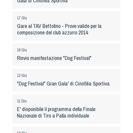
Galà di Cinofilia Sportiva
Tiro a Palla
17 Giu
Tiro con l'arco da caccia
Gare al TAV Bettolino - Prove valide per la
composizione del club azzurro 2014
Field Target
16 Giu
Paintball
Rinvio manifestazione "Dog Festival"
Softair
12 Giu
"Dog Festival" Gran Gala' di Cinofilia Sportiva
Cinofilia Sportiva
Agility
11 Giu
E' disponibile il programma della Finale
DiscDog
Nazionale di Tiro a Palla individuale
Dog Balance
Dog Trail
10 Giu