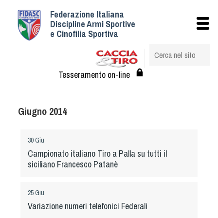
Federazione Italiana
Istituzionale
Discipline Armi Sportive
e Cinofilia Sportiva
Storia
Struttura
Albo Veterinari federali
Tesseramento on-line
Assemblee
Tesseramento e Affiliazioni
Giugno 2014
Statuto e Regolamenti
Circolari
30 Giu
Federazione Trasparente
Campionato italiano Tiro a Palla su tutti il
Assicurazione
siciliano Francesco Patanè
Convenzioni
Società
25 Giu
Tesserati
Variazione numeri telefonici Federali