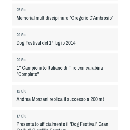
Albo Fornitori
Referenti e gruppi di lavoro regionali
25 Giu
Memorial multidisciplinare "Gregorio D'Ambrosio"
Scuole Federali
Tecnici
20 Giu
Direttori di Gara
Dog Festival del 1° luglio 2014
Formazione
Calendario Manifestazioni
20 Giu
Organi di Giustizia - Dispositivi
1° Campionato Italiano di Tiro con carabina
Modelli e moduli
"Completo"
Albo Atleti Cinofili
Guida Locandine Ufficiali
19 Giu
Andrea Monzani replica il successo a 200 mt
Tiro di Campagna
17 Giu
English e Training Sporting
Presentato ufficialmente il "Dog Festival" Gran