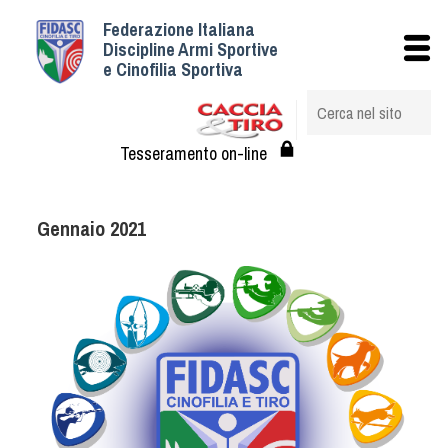
Federazione Italiana
Istituzionale
Discipline Armi Sportive
e Cinofilia Sportiva
Storia
Struttura
Albo Veterinari federali
Tesseramento on-line
Assemblee
Tesseramento e Affiliazioni
Gennaio 2021
Statuto e Regolamenti
Circolari
Federazione Trasparente
Assicurazione
Convenzioni
Società
Tesserati