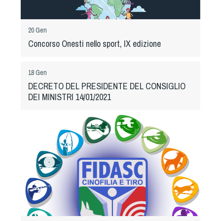
Tiro a Palla
20 Gen
Tiro con l'arco da caccia
Concorso Onesti nello sport, IX edizione
Field Target
18 Gen
DECRETO DEL PRESIDENTE DEL CONSIGLIO
Paintball
DEI MINISTRI 14/01/2021
Softair
Cinofilia Sportiva
Agility
DiscDog
Dog Balance
Dog Trail