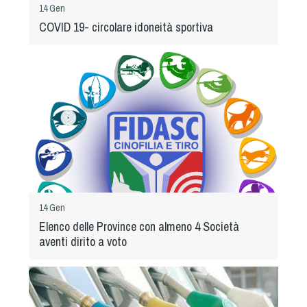
Dog Triathlon
14 Gen
COVID 19- circolare idoneità sportiva
Hoopers
Mantrailing
Nosework
Obedience
Rally Obedience
Retriever Sport
Ricerca Tartufo
Sheepdog
Sport acquatici
14 Gen
Treibball
Elenco delle Province con almeno 4 Società
Ipo Delta
aventi dirito a voto
Freestyle
Protezione civile Sportiva