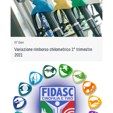
Cinofilia Venatoria
Sleddog
07 Gen
Variazione rimborso chilometrico 1° trimestre
2021