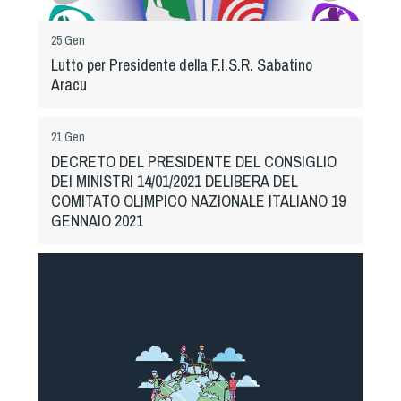
Albo Fornitori
Referenti e gruppi di lavoro regionali
25 Gen
Scuole Federali
Lutto per Presidente della F.I.S.R. Sabatino
Tecnici
Aracu
Direttori di Gara
Formazione
21 Gen
DECRETO DEL PRESIDENTE DEL CONSIGLIO
Calendario Manifestazioni
DEI MINISTRI 14/01/2021 DELIBERA DEL
Organi di Giustizia - Dispositivi
COMITATO OLIMPICO NAZIONALE ITALIANO 19
Modelli e moduli
GENNAIO 2021
Albo Atleti Cinofili
Guida Locandine Ufficiali
Tiro di Campagna
English e Training Sporting