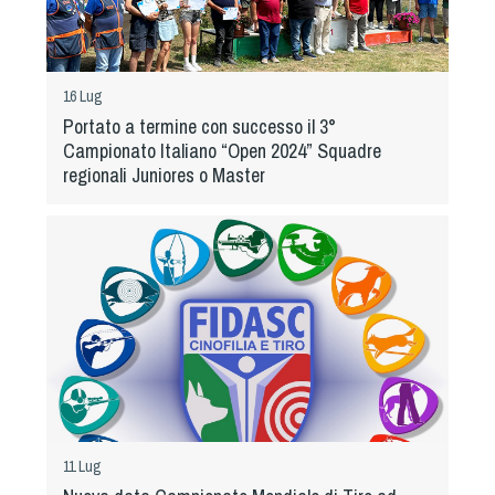
Dog Triathlon
Hoopers
Mantrailing
16 Lug
Nosework
Portato a termine con successo il 3°
Obedience
Campionato Italiano “Open 2024” Squadre
regionali Juniores o Master
Rally Obedience
Retriever Sport
Ricerca Tartufo
Sheepdog
Sport acquatici
Treibball
Ipo Delta
Freestyle
Protezione civile Sportiva
11 Lug