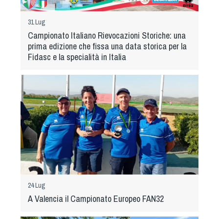
Albo Fornitori
Referenti e gruppi di lavoro regionali
31 Lug
Scuole Federali
Campionato Italiano Rievocazioni Storiche: una
Tecnici
prima edizione che fissa una data storica per la
Fidasc e la specialità in Italia
Direttori di Gara
Formazione
Calendario Manifestazioni
Organi di Giustizia - Dispositivi
Modelli e moduli
Albo Atleti Cinofili
Guida Locandine Ufficiali
Tiro di Campagna
24 Lug
A Valencia il Campionato Europeo FAN32
English e Training Sporting