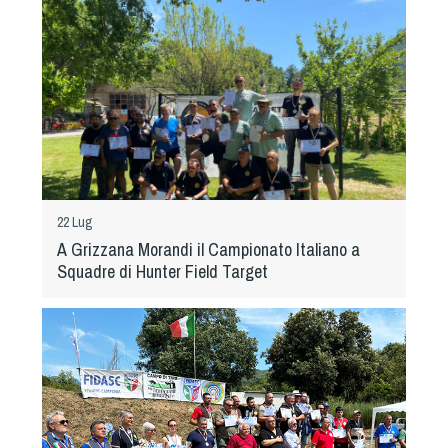
Tiro a Palla
Tiro con l'arco da caccia
Field Target
Paintball
22 Lug
Softair
A Grizzana Morandi il Campionato Italiano a
Squadre di Hunter Field Target
Cinofilia Sportiva
Agility
DiscDog
Dog Balance
Dog Trail