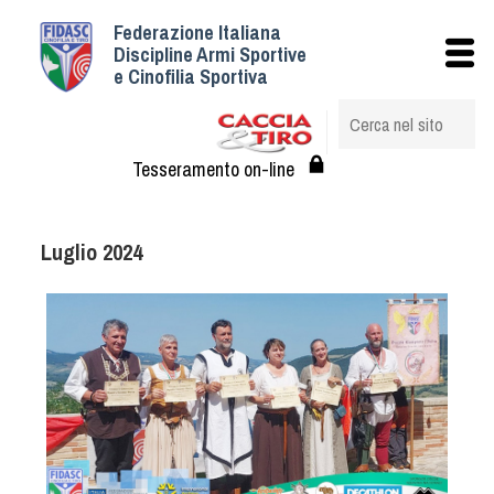
Federazione Italiana
Istituzionale
Discipline Armi Sportive
e Cinofilia Sportiva
Storia
Struttura
Albo Veterinari federali
Tesseramento on-line
Assemblee
Tesseramento e Affiliazioni
Luglio 2024
Statuto e Regolamenti
Circolari
Federazione Trasparente
Assicurazione
Convenzioni
Società
Tesserati