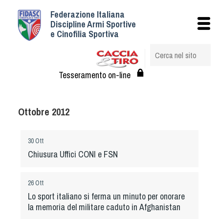
Federazione Italiana
Istituzionale
Discipline Armi Sportive
e Cinofilia Sportiva
Storia
Struttura
Albo Veterinari federali
Tesseramento on-line
Assemblee
Tesseramento e Affiliazioni
Ottobre 2012
Statuto e Regolamenti
Circolari
30 Ott
Federazione Trasparente
Chiusura Uffici CONI e FSN
Assicurazione
Convenzioni
26 Ott
Società
Lo sport italiano si ferma un minuto per onorare
Tesserati
la memoria del militare caduto in Afghanistan