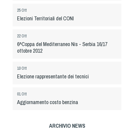
Albo Fornitori
Referenti e gruppi di lavoro regionali
25 Ott
Elezioni Territoriali del CONI
Scuole Federali
Tecnici
22 Ott
Direttori di Gara
6^Coppa del Mediterraneo Nis - Serbia 16/17
Formazione
ottobre 2012
Calendario Manifestazioni
Organi di Giustizia - Dispositivi
10 Ott
Modelli e moduli
Elezione rappresentante dei tecnici
Albo Atleti Cinofili
Guida Locandine Ufficiali
01 Ott
Aggiornamento costo benzina
Tiro di Campagna
English e Training Sporting
ARCHIVIO NEWS