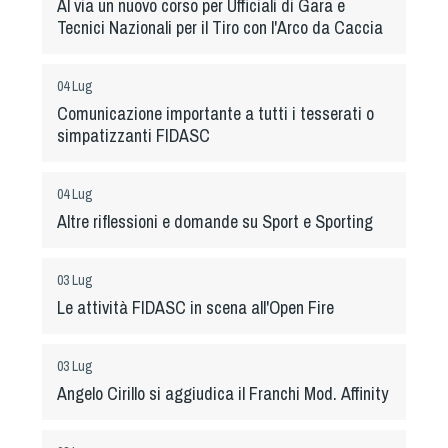
Al via un nuovo corso per Ufficiali di Gara e
Dog Triathlon
Tecnici Nazionali per il Tiro con l'Arco da Caccia
Hoopers
Mantrailing
04 Lug
Nosework
Comunicazione importante a tutti i tesserati o
Obedience
simpatizzanti FIDASC
Rally Obedience
Retriever Sport
04 Lug
Altre riflessioni e domande su Sport e Sporting
Ricerca Tartufo
Sheepdog
Sport acquatici
03 Lug
Le attività FIDASC in scena all'Open Fire
Treibball
Ipo Delta
03 Lug
Freestyle
Angelo Cirillo si aggiudica il Franchi Mod. Affinity
Protezione civile Sportiva