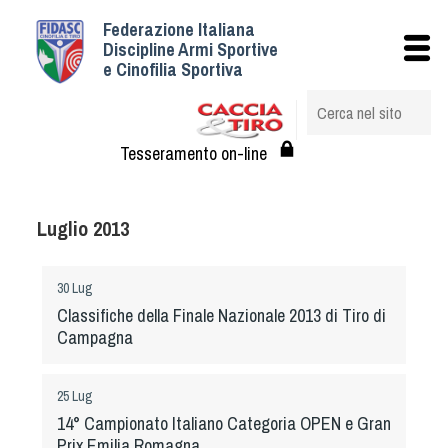
Federazione Italiana
Istituzionale
Discipline Armi Sportive
e Cinofilia Sportiva
Storia
Struttura
Albo Veterinari federali
Tesseramento on-line
Assemblee
Tesseramento e Affiliazioni
Luglio 2013
Statuto e Regolamenti
Circolari
30 Lug
Federazione Trasparente
Classifiche della Finale Nazionale 2013 di Tiro di
Assicurazione
Campagna
Convenzioni
Società
25 Lug
Tesserati
14° Campionato Italiano Categoria OPEN e Gran
Prix Emilia Romagna