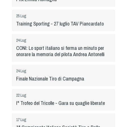
Albo Fornitori
Referenti e gruppi di lavoro regionali
25 Lug
Scuole Federali
Training Sporting - 27 luglio TAV Piancardato
Tecnici
Direttori di Gara
24 Lug
Formazione
CONI: Lo sport italiano si ferma un minuto per
Calendario Manifestazioni
onorare la memoria del pilota Andrea Antonelli
Organi di Giustizia - Dispositivi
Modelli e moduli
24 Lug
Albo Atleti Cinofili
Finale Nazionale Tiro di Campagna
Guida Locandine Ufficiali
22 Lug
Tiro di Campagna
I° Trofeo del Tricolle - Gara su quaglie liberate
English e Training Sporting
17 Lug