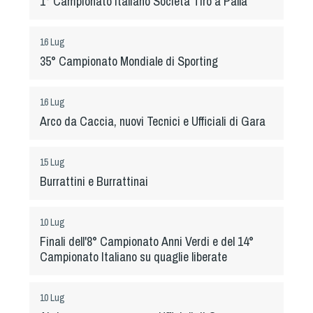
1° Campionato Italiano Società Tiro a Palla
Tiro a Palla
16 Lug
Tiro con l'arco da caccia
35° Campionato Mondiale di Sporting
Field Target
16 Lug
Arco da Caccia, nuovi Tecnici e Ufficiali di Gara
Paintball
15 Lug
Softair
Burrattini e Burrattinai
Cinofilia Sportiva
10 Lug
Agility
Finali dell'8° Campionato Anni Verdi e del 14°
Campionato Italiano su quaglie liberate
DiscDog
Dog Balance
10 Lug
Dog Trail