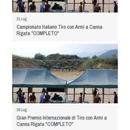
Dog Triathlon
Hoopers
21 Lug
Mantrailing
Campionato Italiano Tiro con Armi a Canna
Nosework
Rigata "COMPLETO"
Obedience
Rally Obedience
Retriever Sport
Ricerca Tartufo
Sheepdog
Sport acquatici
Treibball
Ipo Delta
Freestyle
20 Lug
Protezione civile Sportiva
Gran Premio Internazionale di Tiro con Armi a
Canna Rigata "COMPLETO"