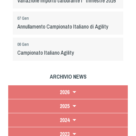
Variazione importo carburante I° trimestre 2016
Tiro a Palla
07 Gen
Tiro con l'arco da caccia
Annullamento Campionato Italiano di Agility
Field Target
06 Gen
Campionato Italiano Agility
Paintball
Softair
ARCHIVIO NEWS
Cinofilia Sportiva
2026
Agility
2025
DiscDog
2024
Dog Balance
Dog Trail
2023