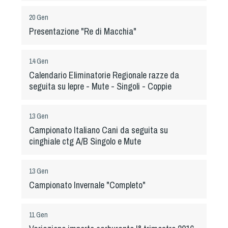
Albo Fornitori
Referenti e gruppi di lavoro regionali
20 Gen
Presentazione "Re di Macchia"
Scuole Federali
Tecnici
14 Gen
Direttori di Gara
Calendario Eliminatorie Regionale razze da
Formazione
seguita su lepre - Mute - Singoli - Coppie
Calendario Manifestazioni
Organi di Giustizia - Dispositivi
13 Gen
Modelli e moduli
Campionato Italiano Cani da seguita su
Albo Atleti Cinofili
cinghiale ctg A/B Singolo e Mute
Guida Locandine Ufficiali
13 Gen
Tiro di Campagna
Campionato Invernale "Completo"
English e Training Sporting
11 Gen