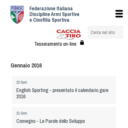
Federazione Italiana
Istituzionale
Discipline Armi Sportive
e Cinofilia Sportiva
Storia
Struttura
Albo Veterinari federali
Tesseramento on-line
Assemblee
Tesseramento e Affiliazioni
Gennaio 2016
Statuto e Regolamenti
Circolari
22 Gen
Federazione Trasparente
English Sporting - presentato il calendario gare
Assicurazione
2016
Convenzioni
Società
21 Gen
Tesserati
Convegno - Le Parole dello Sviluppo