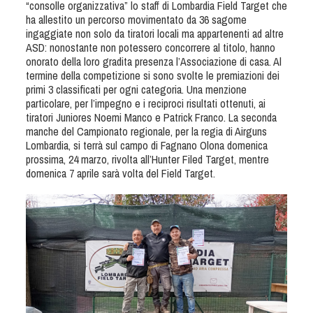
“consolle organizzativa” lo staff di Lombardia Field Target che
Tiro a Palla
ha allestito un percorso movimentato da 36 sagome
ingaggiate non solo da tiratori locali ma appartenenti ad altre
ASD: nonostante non potessero concorrere al titolo, hanno
Tiro con l'arco da caccia
onorato della loro gradita presenza l’Associazione di casa. Al
termine della competizione si sono svolte le premiazioni dei
Field Target
primi 3 classificati per ogni categoria. Una menzione
particolare, per l’impegno e i reciproci risultati ottenuti, ai
tiratori Juniores Noemi Manco e Patrick Franco. La seconda
Paintball
manche del Campionato regionale, per la regia di Airguns
Lombardia, si terrà sul campo di Fagnano Olona domenica
prossima, 24 marzo, rivolta all’Hunter Filed Target, mentre
Softair
domenica 7 aprile sarà volta del Field Target.
Cinofilia Sportiva
Agility
DiscDog
Dog Balance
Dog Trail