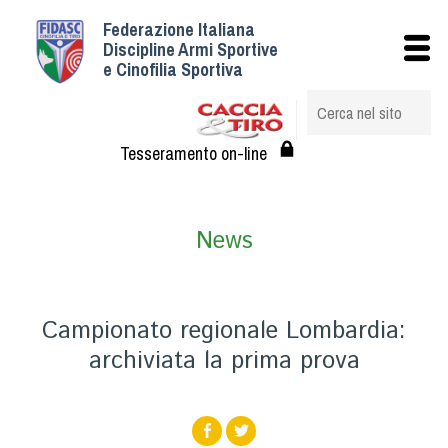
Federazione Italiana
Istituzionale
Discipline Armi Sportive
e Cinofilia Sportiva
Storia
Struttura
Albo Veterinari federali
Tesseramento on-line
Assemblee
Tesseramento e Affiliazioni
News
Statuto e Regolamenti
Circolari
Federazione Trasparente
Campionato regionale Lombardia:
Assicurazione
archiviata la prima prova
Convenzioni
Società
Tesserati