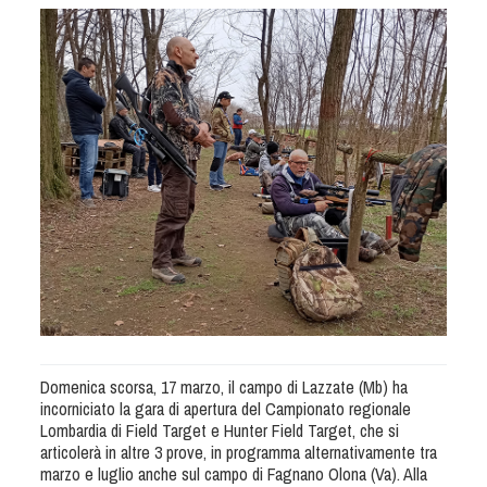
Albo Fornitori
Referenti e gruppi di lavoro regionali
Scuole Federali
Tecnici
Direttori di Gara
Formazione
Calendario Manifestazioni
Organi di Giustizia - Dispositivi
Modelli e moduli
Albo Atleti Cinofili
Guida Locandine Ufficiali
Tiro di Campagna
Domenica scorsa, 17 marzo, il campo di Lazzate (Mb) ha
incorniciato la gara di apertura del Campionato regionale
Lombardia di Field Target e Hunter Field Target, che si
English e Training Sporting
articolerà in altre 3 prove, in programma alternativamente tra
marzo e luglio anche sul campo di Fagnano Olona (Va). Alla