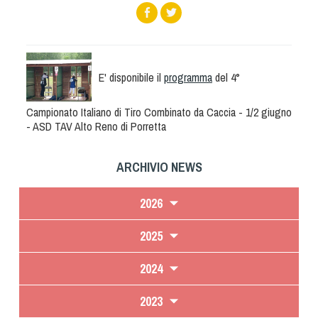
Albo Fornitori
Referenti e gruppi di lavoro regionali
Scuole Federali
Tecnici
E' disponibile il
programma
del 4°
Direttori di Gara
Formazione
Campionato Italiano di Tiro Combinato da Caccia - 1/2 giugno
- ASD TAV Alto Reno di Porretta
Calendario Manifestazioni
Organi di Giustizia - Dispositivi
ARCHIVIO NEWS
Modelli e moduli
Albo Atleti Cinofili
2026
Guida Locandine Ufficiali
2025
Tiro di Campagna
2024
English e Training Sporting
2023