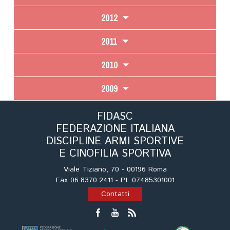
Dog Triathlon
2012
Hoopers
Mantrailing
2011
Nosework
2010
Obedience
Rally Obedience
2009
Retriever Sport
Ricerca Tartufo
FIDASC
FEDERAZIONE ITALIANA
Sheepdog
DISCIPLINE ARMI SPORTIVE
Sport acquatici
E CINOFILIA SPORTIVA
Treibball
Viale Tiziano, 70 - 00196 Roma
Ipo Delta
Fax 06.8370.2411 - P.I. 07485301001
Freestyle
Contatti
Protezione civile Sportiva