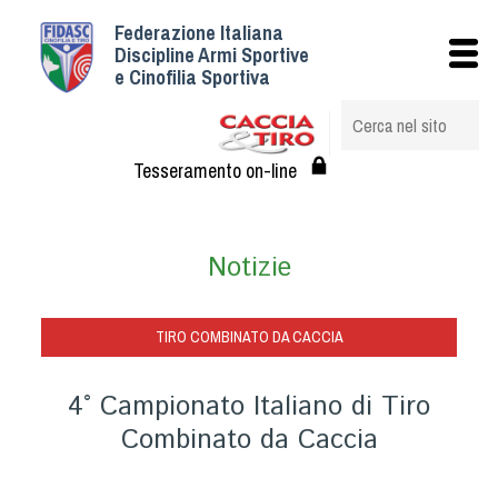
Federazione Italiana
Istituzionale
Discipline Armi Sportive
e Cinofilia Sportiva
Storia
Struttura
Albo Veterinari federali
Tesseramento on-line
Assemblee
Tesseramento e Affiliazioni
Notizie
Statuto e Regolamenti
Circolari
Federazione Trasparente
TIRO COMBINATO DA CACCIA
Assicurazione
4° Campionato Italiano di Tiro
Convenzioni
Combinato da Caccia
Società
Tesserati