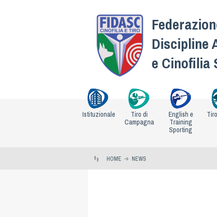
Federazione
Discipline 
e Cinofilia
Istituzionale
Tiro di
English e
Tir
Campagna
Training
Sporting
HOME
NEWS