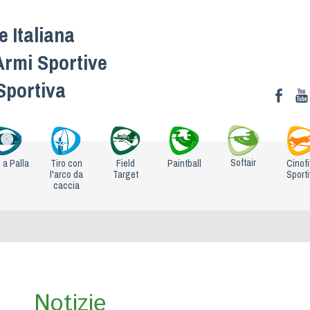
 Italiana
Armi Sportive
 Sportiva
Softair
o a Palla
Tiro con
Field
Paintball
Cinofi
l'arco da
Target
Sport
caccia
Notizie