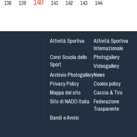
140
138
139
141
142
143
144
Attività Sportiva
Attività Sportiva
Internazionale
Corsi Scuola dello
Photogallery
Sport
Videogallery
Archivio Photogallery
News
Privacy Policy
Cookie policy
Mappa del sito
Caccia & Tiro
Sito di NADO Italia
Federazione
Trasparente
Bandi e Avvisi