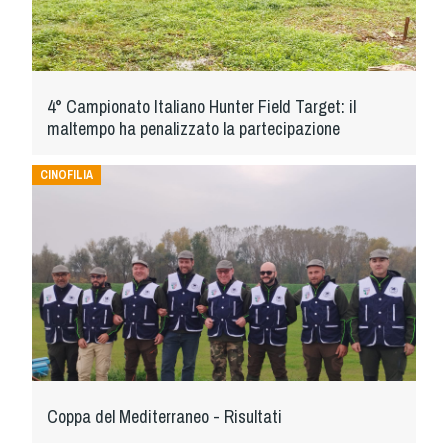
Dog Triathlon
Hoopers
Mantrailing
Nosework
4° Campionato Italiano Hunter Field Target: il
maltempo ha penalizzato la partecipazione
Obedience
Rally Obedience
CINOFILIA
Retriever Sport
Ricerca Tartufo
Sheepdog
Sport acquatici
Treibball
Ipo Delta
Freestyle
Protezione civile Sportiva
Coppa del Mediterraneo - Risultati