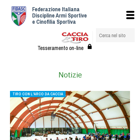
Federazione Italiana
Istituzionale
Discipline Armi Sportive
e Cinofilia Sportiva
Storia
Struttura
Albo Veterinari federali
Tesseramento on-line
Assemblee
Tesseramento e Affiliazioni
Notizie
Statuto e Regolamenti
Circolari
Federazione Trasparente
TIRO CON L'ARCO DA CACCIA
Assicurazione
Convenzioni
Società
Tesserati