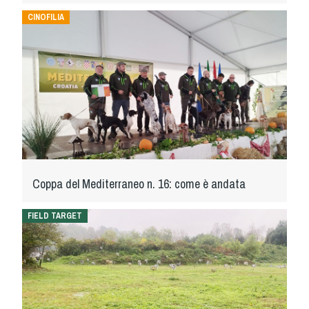
Tiro a Palla
CINOFILIA
Tiro con l'arco da caccia
Field Target
Paintball
Softair
Coppa del Mediterraneo n. 16: come è andata
Cinofilia Sportiva
FIELD TARGET
Agility
DiscDog
Dog Balance
Dog Trail