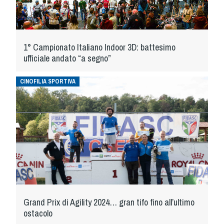
Albo Fornitori
Referenti e gruppi di lavoro regionali
Scuole Federali
Tecnici
1° Campionato Italiano Indoor 3D: battesimo
ufficiale andato “a segno”
Direttori di Gara
Formazione
CINOFILIA SPORTIVA
Calendario Manifestazioni
Organi di Giustizia - Dispositivi
Modelli e moduli
Albo Atleti Cinofili
Guida Locandine Ufficiali
Tiro di Campagna
Grand Prix di Agility 2024… gran tifo fino all’ultimo
English e Training Sporting
ostacolo