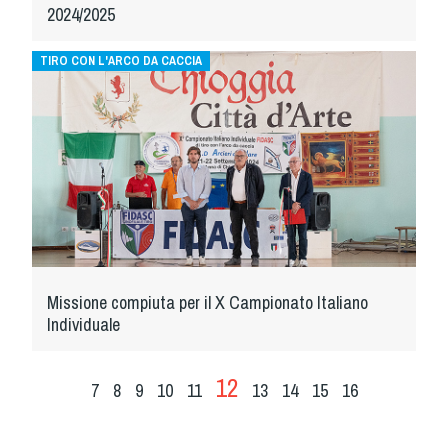
2024/2025
TIRO CON L'ARCO DA CACCIA
L’inaugurazione dell’edizione 2024 del Campionato Italiano Individuale nel Palazzetto dello Sport di Chioggia
Missione compiuta per il X Campionato Italiano
Individuale
12
7
8
9
10
11
13
14
15
16