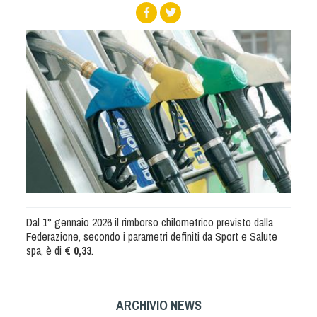
Albo Fornitori
Referenti e gruppi di lavoro regionali
Scuole Federali
Tecnici
Direttori di Gara
Formazione
Calendario Manifestazioni
Organi di Giustizia - Dispositivi
Modelli e moduli
Albo Atleti Cinofili
Guida Locandine Ufficiali
Dal 1° gennaio 2026 il rimborso chilometrico previsto dalla
Federazione, secondo i parametri definiti da Sport e Salute
Tiro di Campagna
spa, è di
€ 0,33
.
English e Training Sporting
ARCHIVIO NEWS