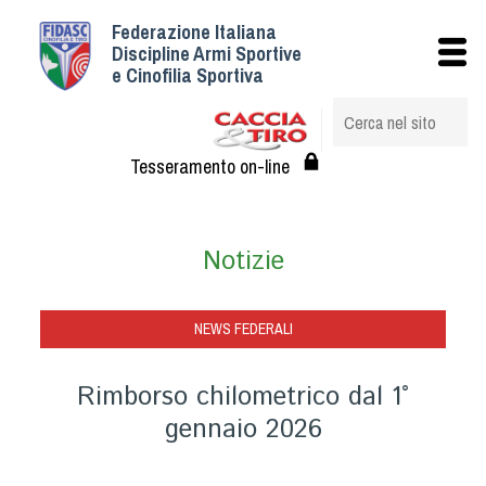
Federazione Italiana
Istituzionale
Discipline Armi Sportive
e Cinofilia Sportiva
Storia
Struttura
Albo Veterinari federali
Tesseramento on-line
Assemblee
Tesseramento e Affiliazioni
Notizie
Statuto e Regolamenti
Circolari
Federazione Trasparente
NEWS FEDERALI
Assicurazione
Rimborso chilometrico dal 1°
Convenzioni
gennaio 2026
Società
Tesserati