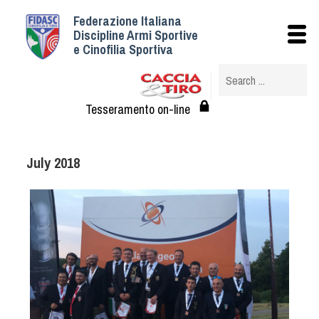
Federazione Italiana
Istituzionale
Discipline Armi Sportive
e Cinofilia Sportiva
Storia
Struttura
Albo Veterinari federali
Tesseramento on-line
Assemblee
Tesseramento e Affiliazioni
July 2018
Statuto e Regolamenti
Circolari
Federazione Trasparente
Assicurazione
Convenzioni
Società
Tesserati