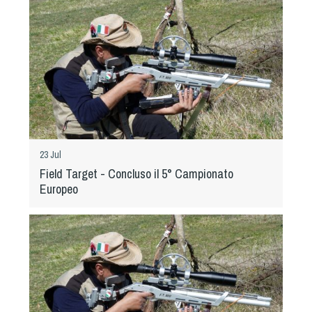
Tiro a Palla
Tiro con l'arco da caccia
Field Target
Paintball
23 Jul
Softair
Field Target - Concluso il 5° Campionato
Europeo
Cinofilia Sportiva
Agility
DiscDog
Dog Balance
Dog Trail