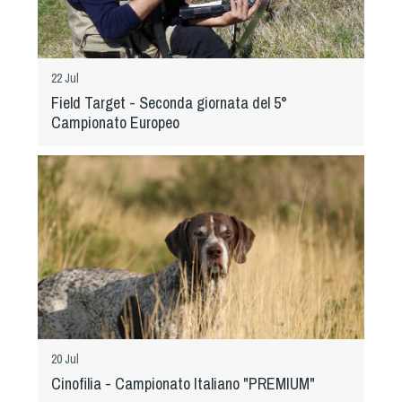
Dog Triathlon
Hoopers
Mantrailing
22 Jul
Nosework
Field Target - Seconda giornata del 5°
Obedience
Campionato Europeo
Rally Obedience
Retriever Sport
Ricerca Tartufo
Sheepdog
Sport acquatici
Treibball
Ipo Delta
Freestyle
Protezione civile Sportiva
20 Jul
Cinofilia - Campionato Italiano "PREMIUM"