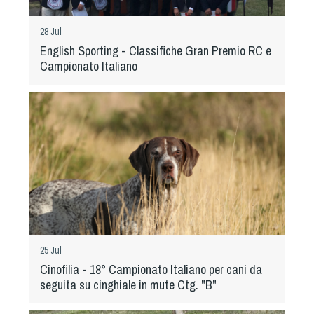
Albo Fornitori
Referenti e gruppi di lavoro regionali
28 Jul
Scuole Federali
English Sporting - Classifiche Gran Premio RC e
Tecnici
Campionato Italiano
Direttori di Gara
Formazione
Calendario Manifestazioni
Organi di Giustizia - Dispositivi
Modelli e moduli
Albo Atleti Cinofili
Guida Locandine Ufficiali
Tiro di Campagna
25 Jul
Cinofilia - 18° Campionato Italiano per cani da
seguita su cinghiale in mute Ctg. "B"
English e Training Sporting