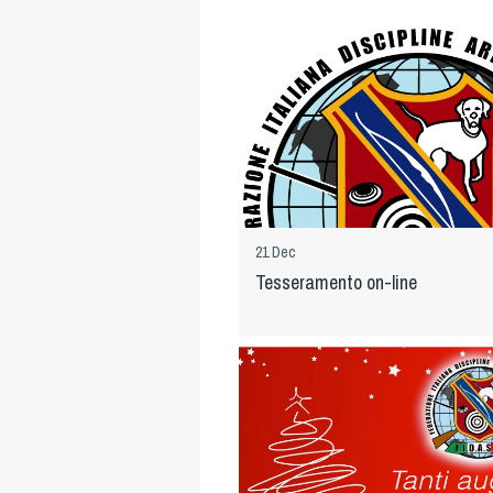
21 Dec
Tesseramento on-line