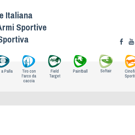
 Italiana
Armi Sportive
 Sportiva
Softair
o a Palla
Tiro con
Field
Paintball
Cinofi
l'arco da
Target
Sport
caccia