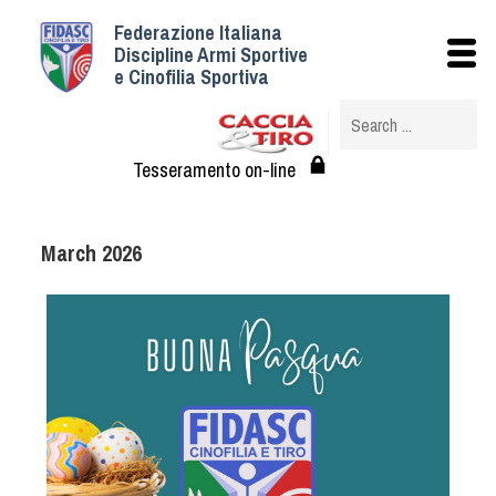
Federazione Italiana
Istituzionale
Discipline Armi Sportive
e Cinofilia Sportiva
Storia
Struttura
Albo Veterinari federali
Tesseramento on-line
Assemblee
Tesseramento e Affiliazioni
March 2026
Statuto e Regolamenti
Circolari
Federazione Trasparente
Assicurazione
Convenzioni
Società
Tesserati