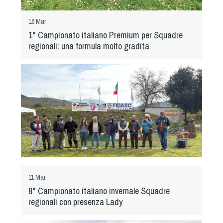
Dog Triathlon
Hoopers
16 Mar
1° Campionato italiano Premium per Squadre
Mantrailing
regionali: una formula molto gradita
Nosework
Obedience
Rally Obedience
Retriever Sport
Ricerca Tartufo
Sheepdog
Sport acquatici
Treibball
Ipo Delta
11 Mar
Freestyle
8° Campionato italiano invernale Squadre
Protezione civile Sportiva
regionali con presenza Lady