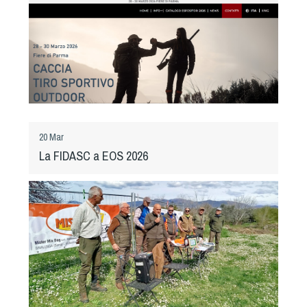
Tiro a Palla
Tiro con l'arco da caccia
Field Target
Paintball
20 Mar
La FIDASC a EOS 2026
Softair
Cinofilia Sportiva
Agility
DiscDog
Dog Balance
Dog Trail