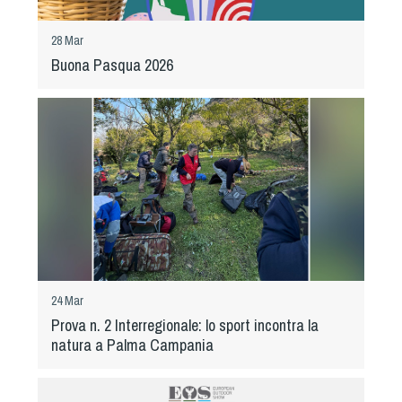
Albo Fornitori
Referenti e gruppi di lavoro regionali
28 Mar
Scuole Federali
Buona Pasqua 2026
Tecnici
Direttori di Gara
Formazione
Calendario Manifestazioni
Organi di Giustizia - Dispositivi
Modelli e moduli
Albo Atleti Cinofili
Guida Locandine Ufficiali
24 Mar
Tiro di Campagna
Prova n. 2 Interregionale: lo sport incontra la
natura a Palma Campania
English e Training Sporting