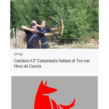
Tiro a Palla
Tiro con l'arco da caccia
Field Target
Paintball
19 Sep
Softair
Concluso il 2° Campionato Italiano di Tiro con
l'Arco da Caccia
Cinofilia Sportiva
Agility
DiscDog
Dog Balance
Dog Trail