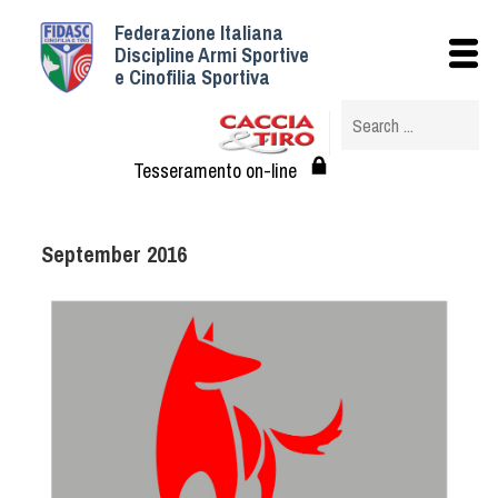
Federazione Italiana
Istituzionale
Discipline Armi Sportive
e Cinofilia Sportiva
Storia
Struttura
Albo Veterinari federali
Tesseramento on-line
Assemblee
Tesseramento e Affiliazioni
September 2016
Statuto e Regolamenti
Circolari
Federazione Trasparente
Assicurazione
Convenzioni
Società
Tesserati