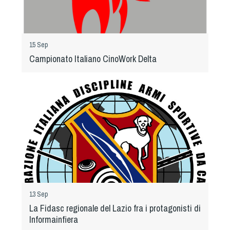
Dog Triathlon
Hoopers
Mantrailing
15 Sep
Nosework
Campionato Italiano CinoWork Delta
Obedience
Rally Obedience
Retriever Sport
Ricerca Tartufo
Sheepdog
Sport acquatici
Treibball
Ipo Delta
Freestyle
13 Sep
Protezione civile Sportiva
La Fidasc regionale del Lazio fra i protagonisti di
Informainfiera