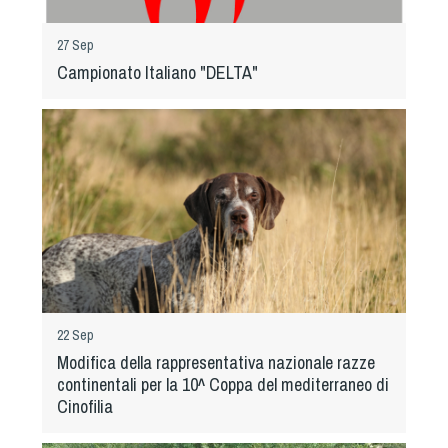
Albo Fornitori
Referenti e gruppi di lavoro regionali
27 Sep
Scuole Federali
Campionato Italiano "DELTA"
Tecnici
Direttori di Gara
Formazione
Calendario Manifestazioni
Organi di Giustizia - Dispositivi
Modelli e moduli
Albo Atleti Cinofili
Guida Locandine Ufficiali
22 Sep
Tiro di Campagna
Modifica della rappresentativa nazionale razze
continentali per la 10^ Coppa del mediterraneo di
Cinofilia
English e Training Sporting