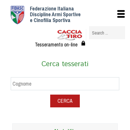
Federazione Italiana
Istituzionale
Discipline Armi Sportive
e Cinofilia Sportiva
Storia
Struttura
Albo Veterinari federali
Tesseramento on-line
Assemblee
Tesseramento e Affiliazioni
Cerca tesserati
Statuto e Regolamenti
Circolari
Federazione Trasparente
Assicurazione
CERCA
Convenzioni
Società
Tesserati