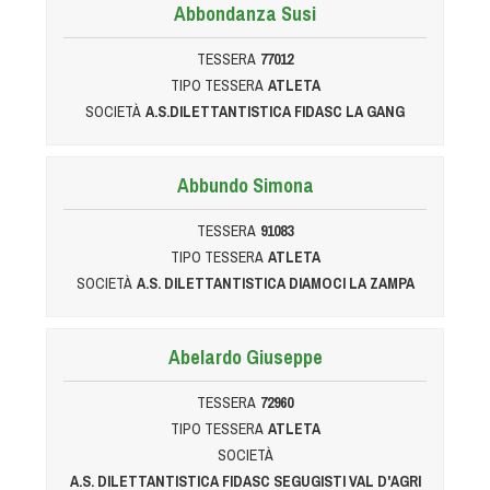
Dog Triathlon
Abbondanza Susi
Hoopers
TESSERA
77012
Mantrailing
TIPO TESSERA
ATLETA
Nosework
SOCIETÀ
A.S.DILETTANTISTICA FIDASC LA GANG
Obedience
Rally Obedience
Abbundo Simona
Retriever Sport
TESSERA
91083
Ricerca Tartufo
TIPO TESSERA
ATLETA
Sheepdog
SOCIETÀ
A.S. DILETTANTISTICA DIAMOCI LA ZAMPA
Sport acquatici
Treibball
Abelardo Giuseppe
Ipo Delta
TESSERA
72960
Freestyle
TIPO TESSERA
ATLETA
Protezione civile Sportiva
SOCIETÀ
A.S. DILETTANTISTICA FIDASC SEGUGISTI VAL D'AGRI