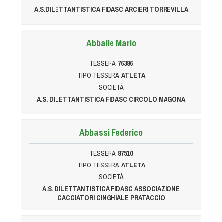
Tiro a Palla
A.S.DILETTANTISTICA FIDASC ARCIERI TORREVILLA
Tiro con l'arco da caccia
Abballe Mario
Field Target
TESSERA
76386
TIPO TESSERA
ATLETA
SOCIETÀ
Paintball
A.S. DILETTANTISTICA FIDASC CIRCOLO MAGONA
Softair
Abbassi Federico
Cinofilia Sportiva
TESSERA
87510
TIPO TESSERA
ATLETA
Agility
SOCIETÀ
DiscDog
A.S. DILETTANTISTICA FIDASC ASSOCIAZIONE
Dog Balance
CACCIATORI CINGHIALE PRATACCIO
Dog Trail