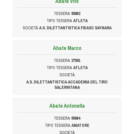
Abate Vito
Albo Fornitori
Referenti e gruppi di lavoro regionali
TESSERA
95862
Scuole Federali
TIPO TESSERA
ATLETA
Tecnici
SOCIETÀ
A.S. DILETTANTISTICA FIDASC SAYNARA
Direttori di Gara
Formazione
Abate Marco
Calendario Manifestazioni
TESSERA
37591
Organi di Giustizia - Dispositivi
TIPO TESSERA
ATLETA
Modelli e moduli
SOCIETÀ
Albo Atleti Cinofili
A.S. DILETTANTISTICA ACCADEMIA DEL TIRO
SALERNITANA
Guida Locandine Ufficiali
Abate Antonella
Tiro di Campagna
TESSERA
95864
English e Training Sporting
TIPO TESSERA
AMATORE
SOCIETÀ