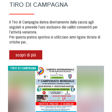
Albo Fornitori
TIRO DI CAMPAGNA
Referenti e gruppi di lavoro regionali
Scuole Federali
Il Tiro di Campagna deriva direttamente dalla caccia agli
Tecnici
ungulati e prevede l’uso esclusivo dei calibri consentiti per
Direttori di Gara
l’attività venatoria.
Per questa pratica sportiva si utilizzano armi rigate dotate di
Formazione
ottiche per
...
Calendario Manifestazioni
Organi di Giustizia - Dispositivi
scopri di più
Modelli e moduli
Albo Atleti Cinofili
TIRO DI CAMPAGNA
Guida Locandine Ufficiali
Tiro di Campagna
English e Training Sporting