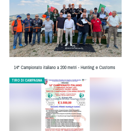
Dog Triathlon
Hoopers
Mantrailing
Nosework
Obedience
Rally Obedience
Retriever Sport
Ricerca Tartufo
14° Campionato italiano a 200 metri - Hunting e Customs
Sheepdog
TIRO DI CAMPAGNA
Sport acquatici
Treibball
Ipo Delta
Freestyle
Protezione civile Sportiva