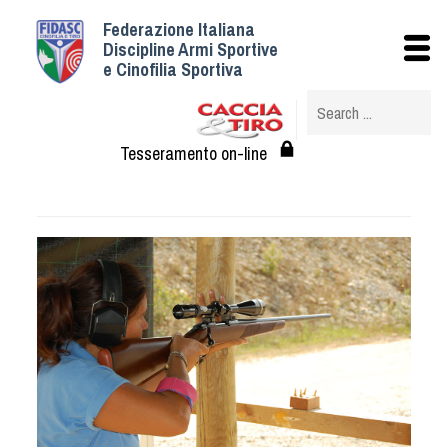
Federazione Italiana
Istituzionale
Discipline Armi Sportive
e Cinofilia Sportiva
Storia
Struttura
Albo Veterinari federali
Tesseramento on-line
Assemblee
Tesseramento e Affiliazioni
Statuto e Regolamenti
Circolari
Federazione Trasparente
Assicurazione
Convenzioni
Società
Tesserati