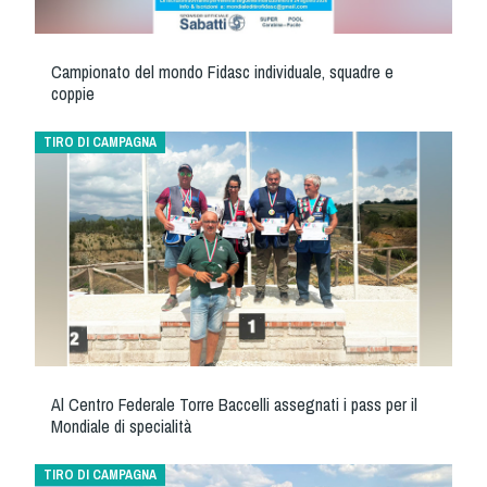
Tiro a Palla
Campionato del mondo Fidasc individuale, squadre e
Tiro con l'arco da caccia
coppie
Field Target
TIRO DI CAMPAGNA
Paintball
Softair
Cinofilia Sportiva
Agility
DiscDog
Al Centro Federale Torre Baccelli assegnati i pass per il
Mondiale di specialità
Dog Balance
Dog Trail
TIRO DI CAMPAGNA