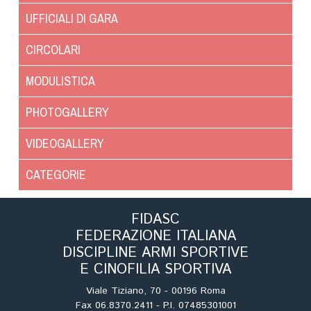
Tiro a Palla
UFFICIALI DI GARA
Tiro con l'arco da caccia
CIRCOLARI
MODULISTICA
Field Target
PHOTOGALLERY
Paintball
VIDEOGALLERY
Softair
CATEGORIE
Cinofilia Sportiva
FIDASC
FEDERAZIONE ITALIANA
Agility
DISCIPLINE ARMI SPORTIVE
DiscDog
E CINOFILIA SPORTIVA
Dog Balance
Viale Tiziano, 70 - 00196 Roma
Dog Trail
Fax 06.8370.2411 - P.I. 07485301001