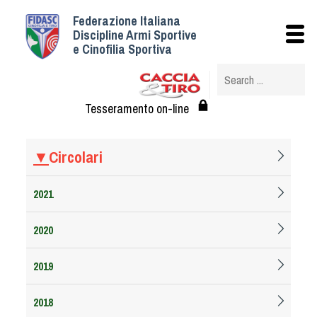
Federazione Italiana
Istituzionale
Discipline Armi Sportive
e Cinofilia Sportiva
Storia
Struttura
Albo Veterinari federali
Tesseramento on-line
Assemblee
Tesseramento e Affiliazioni
▼
Circolari
Statuto e Regolamenti
Circolari
2021
Federazione Trasparente
2020
Assicurazione
Convenzioni
2019
Società
Tesserati
2018