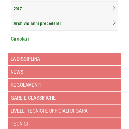
Albo Fornitori
2017
Referenti e gruppi di lavoro regionali
Scuole Federali
Archivio anni precedenti
Tecnici
Direttori di Gara
Circolari
Formazione
Calendario Manifestazioni
LA DISCIPLINA
Organi di Giustizia - Dispositivi
Modelli e moduli
NEWS
Albo Atleti Cinofili
REGOLAMENTI
Guida Locandine Ufficiali
GARE E CLASSIFICHE
Tiro di Campagna
LIVELLI TECNICI E UFFICIALI DI GARA
English e Training Sporting
TECNICI