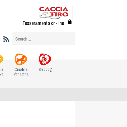
Tesseramento on-line
lia
Cinofilia
Sleddog
iva
Venatoria