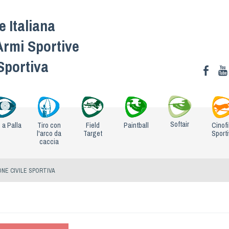
 Italiana
Armi Sportive
 Sportiva
Softair
o a Palla
Tiro con
Field
Paintball
Cinofi
l'arco da
Target
Sport
caccia
NE CIVILE SPORTIVA