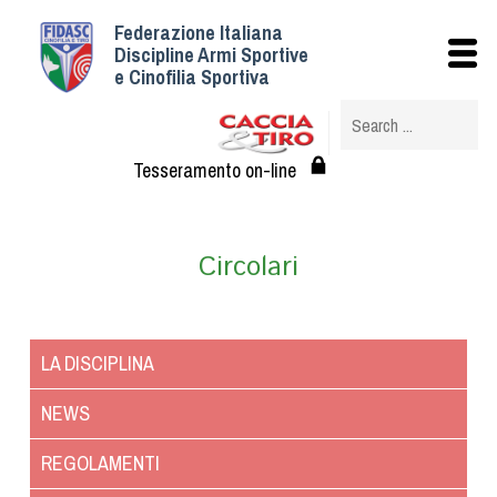
Federazione Italiana
Istituzionale
Discipline Armi Sportive
e Cinofilia Sportiva
Storia
Struttura
Albo Veterinari federali
Tesseramento on-line
Assemblee
Tesseramento e Affiliazioni
Circolari
Statuto e Regolamenti
Circolari
Federazione Trasparente
LA DISCIPLINA
Assicurazione
Convenzioni
NEWS
Società
REGOLAMENTI
Tesserati