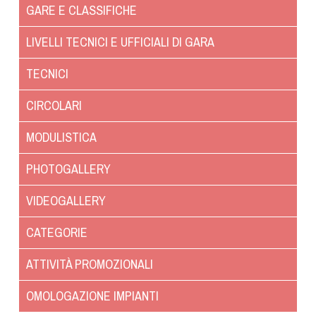
Albo Fornitori
GARE E CLASSIFICHE
Referenti e gruppi di lavoro regionali
LIVELLI TECNICI E UFFICIALI DI GARA
Scuole Federali
Tecnici
TECNICI
Direttori di Gara
CIRCOLARI
Formazione
Calendario Manifestazioni
MODULISTICA
Organi di Giustizia - Dispositivi
PHOTOGALLERY
Modelli e moduli
Albo Atleti Cinofili
VIDEOGALLERY
Guida Locandine Ufficiali
CATEGORIE
Tiro di Campagna
ATTIVITÀ PROMOZIONALI
English e Training Sporting
OMOLOGAZIONE IMPIANTI