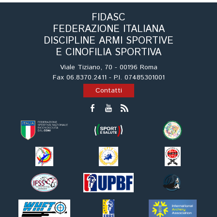
Tiro a Palla
FIDASC
FEDERAZIONE ITALIANA
Tiro con l'arco da caccia
DISCIPLINE ARMI SPORTIVE
E CINOFILIA SPORTIVA
Field Target
Viale Tiziano, 70 - 00196 Roma
Fax 06.8370.2411 - P.I. 07485301001
Paintball
Contatti
Softair
Cinofilia Sportiva
Agility
DiscDog
Dog Balance
Dog Trail