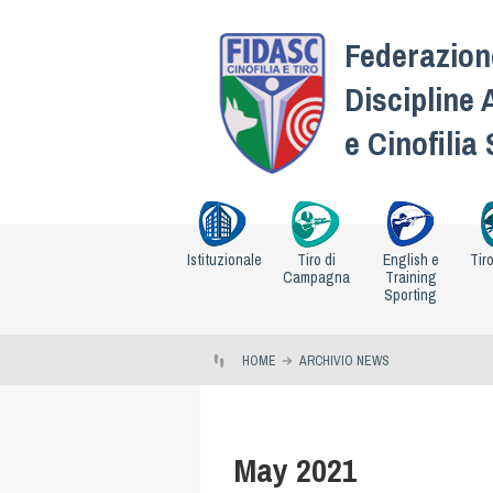
Federazione
Discipline 
e Cinofilia
Istituzionale
Tiro di
English e
Tir
Campagna
Training
Sporting
HOME
ARCHIVIO NEWS
May 2021