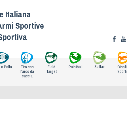
 Italiana
Armi Sportive
 Sportiva
Softair
o a Palla
Tiro con
Field
Paintball
Cinofi
l'arco da
Target
Sport
caccia