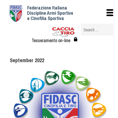
Federazione Italiana
Istituzionale
Discipline Armi Sportive
e Cinofilia Sportiva
Storia
Struttura
Albo Veterinari federali
Tesseramento on-line
Assemblee
Tesseramento e Affiliazioni
September 2022
Statuto e Regolamenti
Circolari
Federazione Trasparente
Assicurazione
Convenzioni
Società
Tesserati