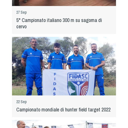
Dog Triathlon
Hoopers
27 Sep
5° Campionato italiano 300 m su sagoma di
Mantrailing
cervo
Nosework
Obedience
Rally Obedience
Retriever Sport
Ricerca Tartufo
Sheepdog
Sport acquatici
Treibball
Ipo Delta
22 Sep
Freestyle
Campionato mondiale di hunter field target 2022
Protezione civile Sportiva