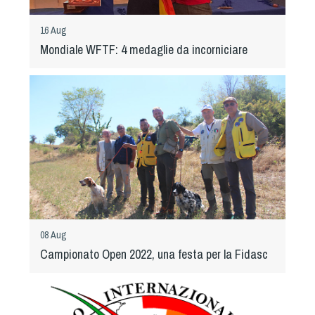
Dog Triathlon
Hoopers
16 Aug
Mondiale WFTF: 4 medaglie da incorniciare
Mantrailing
Nosework
Obedience
Rally Obedience
Retriever Sport
Ricerca Tartufo
Sheepdog
Sport acquatici
Treibball
08 Aug
Ipo Delta
Campionato Open 2022, una festa per la Fidasc
Freestyle
Protezione civile Sportiva