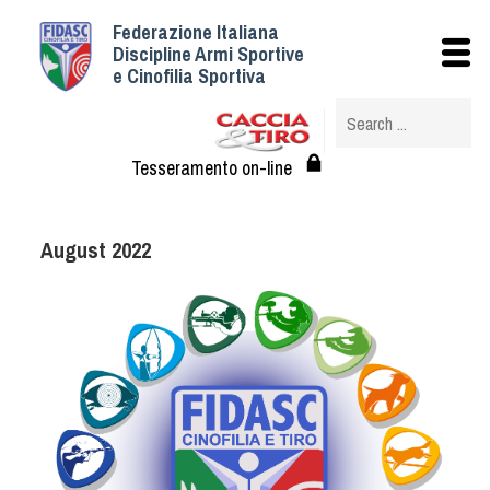
Federazione Italiana
Istituzionale
Discipline Armi Sportive
e Cinofilia Sportiva
Storia
Struttura
Albo Veterinari federali
Tesseramento on-line
Assemblee
Tesseramento e Affiliazioni
August 2022
Statuto e Regolamenti
Circolari
Federazione Trasparente
Assicurazione
Convenzioni
Società
Tesserati