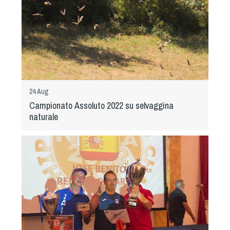
Tiro a Palla
Tiro con l'arco da caccia
Field Target
Paintball
24 Aug
Campionato Assoluto 2022 su selvaggina
naturale
Softair
Cinofilia Sportiva
Agility
DiscDog
Dog Balance
Dog Trail