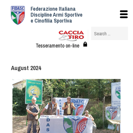
Federazione Italiana
Istituzionale
Discipline Armi Sportive
e Cinofilia Sportiva
Storia
Struttura
Albo Veterinari federali
Tesseramento on-line
Assemblee
Tesseramento e Affiliazioni
August 2024
Statuto e Regolamenti
Circolari
Federazione Trasparente
Assicurazione
Convenzioni
Società
Tesserati