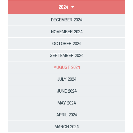
Dog Triathlon
2024
Hoopers
DECEMBER 2024
Mantrailing
Nosework
NOVEMBER 2024
Obedience
OCTOBER 2024
Rally Obedience
SEPTEMBER 2024
Retriever Sport
Ricerca Tartufo
AUGUST 2024
Sheepdog
JULY 2024
Sport acquatici
JUNE 2024
Treibball
Ipo Delta
MAY 2024
Freestyle
APRIL 2024
Protezione civile Sportiva
MARCH 2024