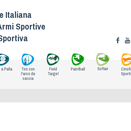
 Italiana
Armi Sportive
 Sportiva
Softair
o a Palla
Tiro con
Field
Paintball
Cinofi
l'arco da
Target
Sport
caccia