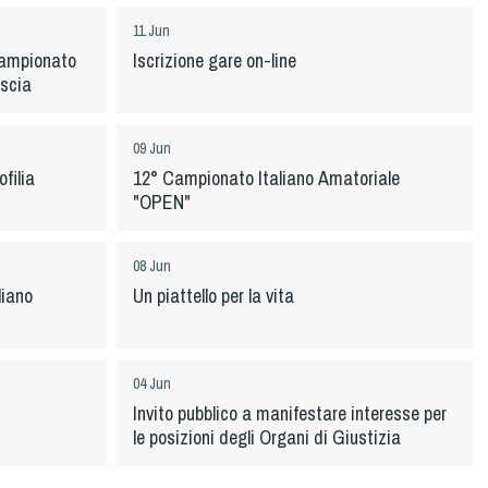
11 Jun
Campionato
Iscrizione gare on-line
iscia
09 Jun
ofilia
12° Campionato Italiano Amatoriale
"OPEN"
08 Jun
liano
Un piattello per la vita
04 Jun
Invito pubblico a manifestare interesse per
le posizioni degli Organi di Giustizia