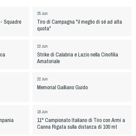
25 Jun
o - Squadre
Tiro di Campagna "il meglio di sé ad alta
quota"
22 Jun
ica
Strike di Calabria e Lazio nella Cinofilia
Amatoriale
22 Jun
Memorial Galliano Guido
18 Jun
ampania
11° Campionato Italiano di Tiro con Armi a
Canna Rigata sulla distanza di 100 mt