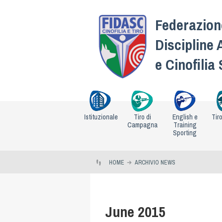
Federazione
Discipline 
e Cinofilia
Istituzionale
Tiro di
English e
Tir
Campagna
Training
Sporting
HOME
ARCHIVIO NEWS
June 2015