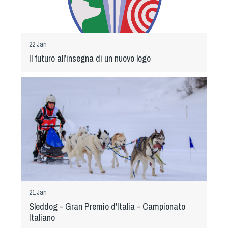
Dog Triathlon
Hoopers
Mantrailing
22 Jan
Nosework
Il futuro all’insegna di un nuovo logo
Obedience
Rally Obedience
Retriever Sport
Ricerca Tartufo
Sheepdog
Sport acquatici
Treibball
Ipo Delta
Freestyle
21 Jan
Protezione civile Sportiva
Sleddog - Gran Premio d'Italia - Campionato
Italiano