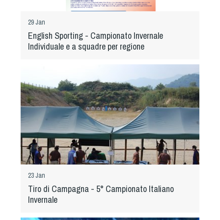
Albo Fornitori
Referenti e gruppi di lavoro regionali
29 Jan
Scuole Federali
English Sporting - Campionato Invernale
Tecnici
Individuale e a squadre per regione
Direttori di Gara
Formazione
Calendario Manifestazioni
Organi di Giustizia - Dispositivi
Modelli e moduli
Albo Atleti Cinofili
Guida Locandine Ufficiali
Tiro di Campagna
23 Jan
Tiro di Campagna - 5° Campionato Italiano
Invernale
English e Training Sporting