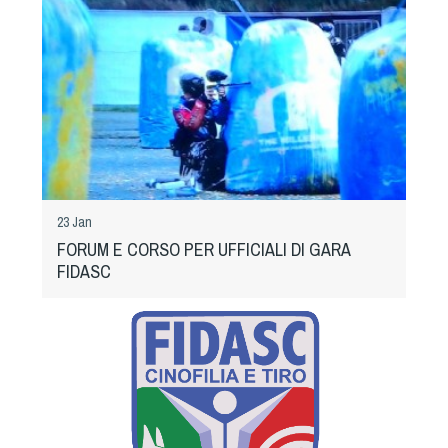
Tiro a Palla
Tiro con l'arco da caccia
Field Target
Paintball
23 Jan
Softair
FORUM E CORSO PER UFFICIALI DI GARA
FIDASC
Cinofilia Sportiva
Agility
DiscDog
Dog Balance
Dog Trail