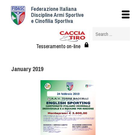
Federazione Italiana
Istituzionale
Discipline Armi Sportive
e Cinofilia Sportiva
Storia
Struttura
Albo Veterinari federali
Tesseramento on-line
Assemblee
Tesseramento e Affiliazioni
January 2019
Statuto e Regolamenti
Circolari
Federazione Trasparente
Assicurazione
Convenzioni
Società
Tesserati