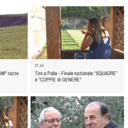
27 Jul
UM" razze
Tiro a Palla - Finale nazionale “SQUADRE”
e “COPPIE di GENERE”