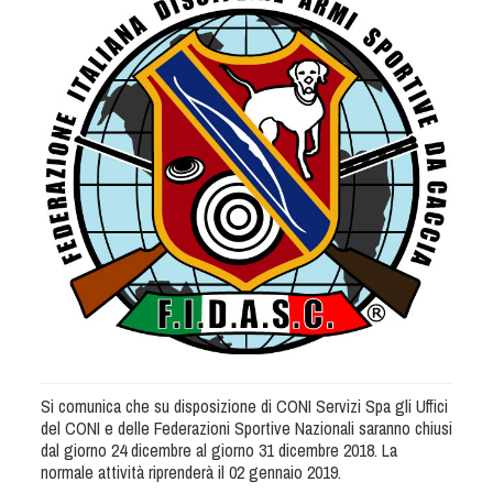
Albo Fornitori
Referenti e gruppi di lavoro regionali
Scuole Federali
Tecnici
Direttori di Gara
Formazione
Calendario Manifestazioni
Organi di Giustizia - Dispositivi
Modelli e moduli
Albo Atleti Cinofili
Guida Locandine Ufficiali
Tiro di Campagna
Si comunica che su disposizione di CONI Servizi Spa gli Uffici
del CONI e delle Federazioni Sportive Nazionali saranno chiusi
English e Training Sporting
dal giorno 24 dicembre al giorno 31 dicembre 2018. La
normale attività riprenderà il 02 gennaio 2019.