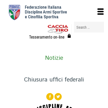
Federazione Italiana
Istituzionale
Discipline Armi Sportive
e Cinofilia Sportiva
Storia
Struttura
Albo Veterinari federali
Tesseramento on-line
Assemblee
Tesseramento e Affiliazioni
Notizie
Statuto e Regolamenti
Circolari
Federazione Trasparente
Chiusura uffici federali
Assicurazione
Convenzioni
Società
Tesserati