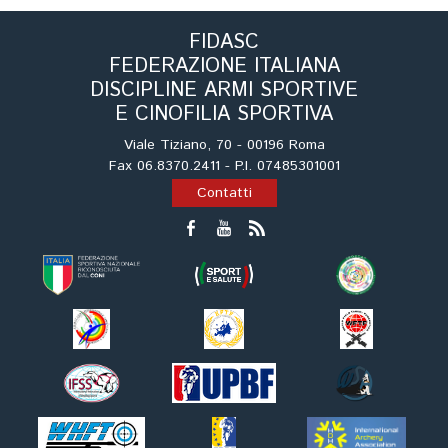
Tiro a Palla
FIDASC
FEDERAZIONE ITALIANA
Tiro con l'arco da caccia
DISCIPLINE ARMI SPORTIVE
E CINOFILIA SPORTIVA
Field Target
Viale Tiziano, 70 - 00196 Roma
Fax 06.8370.2411 - P.I. 07485301001
Paintball
Contatti
Softair
Cinofilia Sportiva
Agility
DiscDog
Dog Balance
Dog Trail