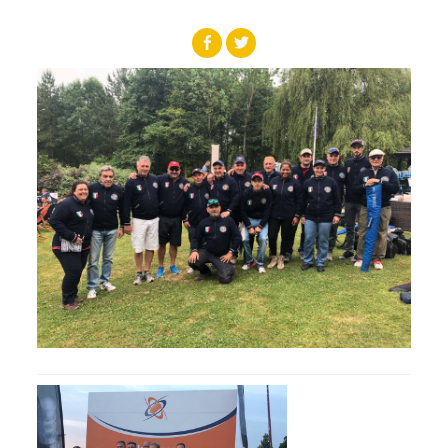
Albo Fornitori
Referenti e gruppi di lavoro regionali
Scuole Federali
Tecnici
Direttori di Gara
Formazione
Calendario Manifestazioni
Organi di Giustizia - Dispositivi
Modelli e moduli
Albo Atleti Cinofili
Guida Locandine Ufficiali
Tiro di Campagna
English e Training Sporting