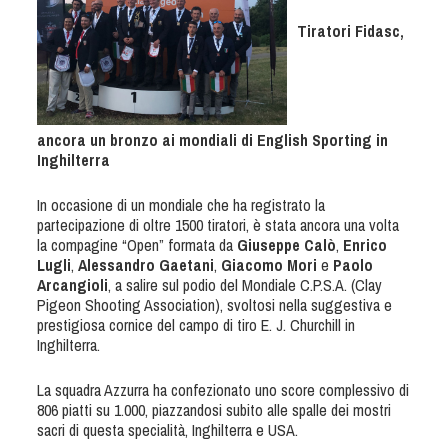
Tiro a Palla
Tiratori Fidasc,
Tiro con l'arco da caccia
Field Target
ancora un bronzo ai mondiali di English Sporting in
Inghilterra
Paintball
In occasione di un mondiale che ha registrato la
partecipazione di oltre 1500 tiratori, è stata ancora una volta
Softair
la compagine “Open” formata da
Giuseppe Calò
,
Enrico
Lugli
,
Alessandro Gaetani
,
Giacomo Mori
e
Paolo
Arcangioli
, a salire sul podio del Mondiale C.P.S.A. (Clay
Cinofilia Sportiva
Pigeon Shooting Association), svoltosi nella suggestiva e
prestigiosa cornice del campo di tiro E. J. Churchill in
Agility
Inghilterra.
DiscDog
La squadra Azzurra ha confezionato uno score complessivo di
Dog Balance
806 piatti su 1.000, piazzandosi subito alle spalle dei mostri
Dog Trail
sacri di questa specialità, Inghilterra e USA.