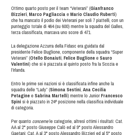
Dog Triathlon
Ottimo quarto posto per il team “Veterani” (
Gianfranco
Hoopers
Bizzieri
,
Marco Pagliaccia
e
Mario Claudio Ruberti
)
che ha mancato il podio dei Veterani per soli 7 piattelli, con un
Mantrailing
punteggio totale di 464 (su 600) mentre la squadra del Galles,
Nosework
terza classificata, marcava uno score di 471.
Obedience
La delegazione Azzurra della Fidasc era guidata dal
Rally Obedience
presidente Felice Buglione, componente della squadra “Super
Retriever Sport
Veterani” (
Otello Bonaiuti
,
Felice Buglione
e
Sauro
Valentini
) che si è piazzata al quinto posto fra la Scozia e
Ricerca Tartufo
l’Irlanda.
Sheepdog
Entro le prime sei nazioni si è classificata infine anche la
Sport acquatici
squadra delle “Lady” (
Simona Sestini
,
Ana Cecilia
Treibball
Petagine
e
Sabrina Martelli
) mentre lo Junior
Francesco
Spini
si è piazzato in 24^ posizione nella classifica individuale
Ipo Delta
di categoria.
Freestyle
Protezione civile Sportiva
Per quanto
concerne
le categorie, altresì ottimi i risultati: Cat.
AA al 2° posto Giuseppe Calò ed al 9° posto Alessandro
Gaetani; Cat. A al 3° posto Alessandro Bizzieri ed al 5° posto