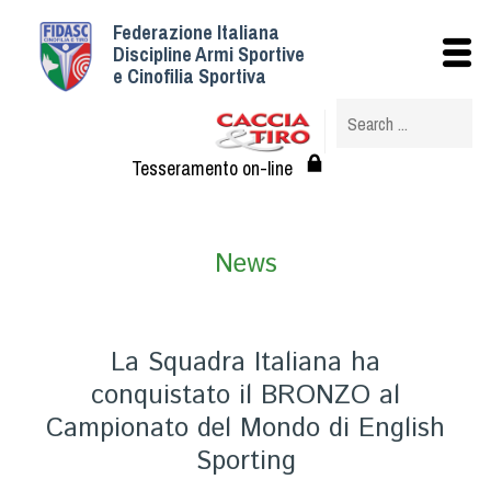
Federazione Italiana
Istituzionale
Discipline Armi Sportive
e Cinofilia Sportiva
Storia
Struttura
Albo Veterinari federali
Tesseramento on-line
Assemblee
Tesseramento e Affiliazioni
News
Statuto e Regolamenti
Circolari
Federazione Trasparente
La Squadra Italiana ha
Assicurazione
conquistato il BRONZO al
Convenzioni
Campionato del Mondo di English
Società
Sporting
Tesserati