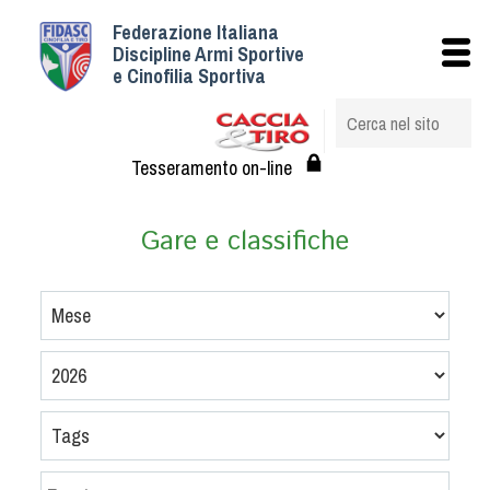
Federazione Italiana
Istituzionale
Discipline Armi Sportive
e Cinofilia Sportiva
Storia
Struttura
Albo Veterinari federali
Tesseramento on-line
Assemblee
Tesseramento e Affiliazioni
Gare e classifiche
Statuto e Regolamenti
Circolari
Federazione Trasparente
Assicurazione
Convenzioni
Società
Tesserati