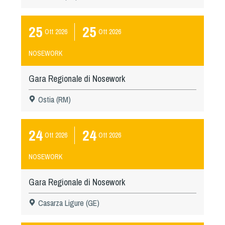
Cinofilia Venatoria
25
25
Sleddog
Ott
2026
Ott
2026
NOSEWORK
Gara Regionale di Nosework
Ostia (RM)
24
24
Ott
2026
Ott
2026
NOSEWORK
Gara Regionale di Nosework
Casarza Ligure (GE)