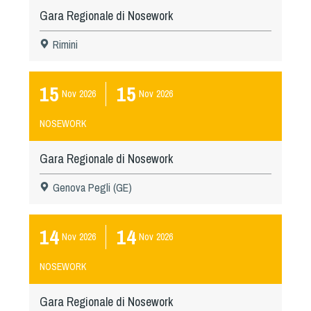
Tiro a Palla
Gara Regionale di Nosework
Rimini
Tiro con l'arco da caccia
Field Target
15
15
Nov
2026
Nov
2026
Paintball
NOSEWORK
Gara Regionale di Nosework
Softair
Genova Pegli (GE)
Cinofilia Sportiva
14
14
Agility
Nov
2026
Nov
2026
DiscDog
NOSEWORK
Dog Balance
Dog Trail
Gara Regionale di Nosework