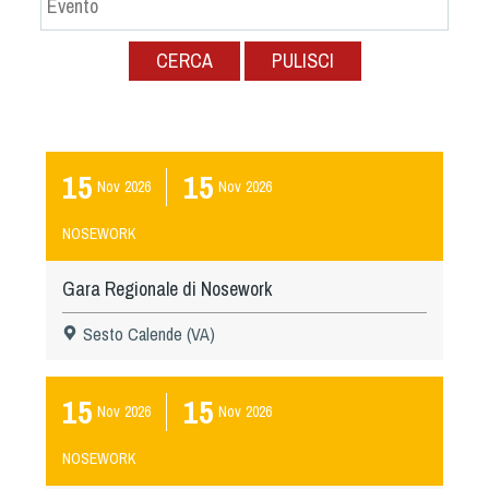
Albo Fornitori
Referenti e gruppi di lavoro regionali
CERCA
PULISCI
Scuole Federali
Tecnici
Direttori di Gara
Formazione
15
15
Nov
2026
Nov
2026
Calendario Manifestazioni
Organi di Giustizia - Dispositivi
NOSEWORK
Modelli e moduli
Gara Regionale di Nosework
Albo Atleti Cinofili
Guida Locandine Ufficiali
Sesto Calende (VA)
Tiro di Campagna
15
15
Nov
2026
Nov
2026
English e Training Sporting
NOSEWORK