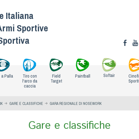
 Italiana
Armi Sportive
 Sportiva
Softair
o a Palla
Tiro con
Field
Paintball
Cinofi
l'arco da
Target
Sport
caccia
RK
GARE E CLASSIFICHE
GARA REGIONALE DI NOSEWORK
Gare e classifiche