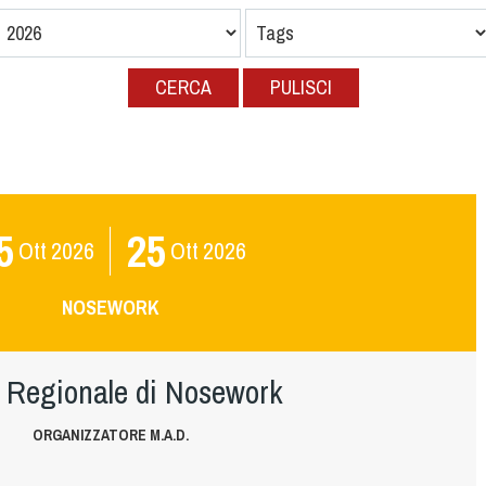
CERCA
PULISCI
5
25
Ott
2026
Ott
2026
NOSEWORK
 Regionale di Nosework
ORGANIZZATORE M.A.D.