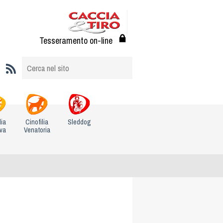
Tesseramento on-line
lia
Cinofilia
Sleddog
iva
Venatoria