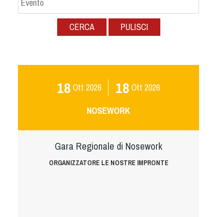
Albo Fornitori
Referenti e gruppi di lavoro regionali
CERCA
PULISCI
Scuole Federali
Tecnici
Direttori di Gara
Formazione
18
18
Ott
2026
Ott
2026
Calendario Manifestazioni
Organi di Giustizia - Dispositivi
NOSEWORK
Modelli e moduli
Albo Atleti Cinofili
Gara Regionale di Nosework
Guida Locandine Ufficiali
ORGANIZZATORE LE NOSTRE IMPRONTE
Tiro di Campagna
English e Training Sporting