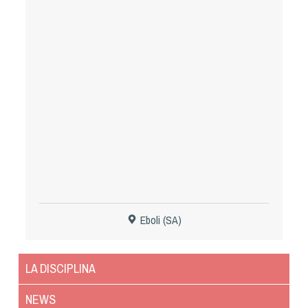
Tiro a Palla
Tiro con l'arco da caccia
Field Target
Paintball
Softair
Cinofilia Sportiva
Eboli (SA)
Agility
DiscDog
LA DISCIPLINA
Dog Balance
Dog Trail
NEWS