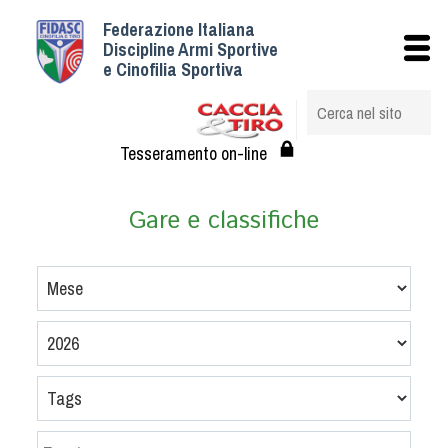
Federazione Italiana
Istituzionale
Discipline Armi Sportive
e Cinofilia Sportiva
Storia
Struttura
Albo Veterinari federali
Tesseramento on-line
Assemblee
Tesseramento e Affiliazioni
Gare e classifiche
Statuto e Regolamenti
Circolari
Federazione Trasparente
Assicurazione
Convenzioni
Società
Tesserati