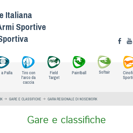
 Italiana
Armi Sportive
 Sportiva
Softair
o a Palla
Tiro con
Field
Paintball
Cinofi
l'arco da
Target
Sport
caccia
RK
GARE E CLASSIFICHE
GARA REGIONALE DI NOSEWORK
Gare e classifiche