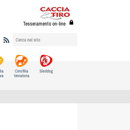
Tesseramento on-line
lia
Cinofilia
Sleddog
iva
Venatoria