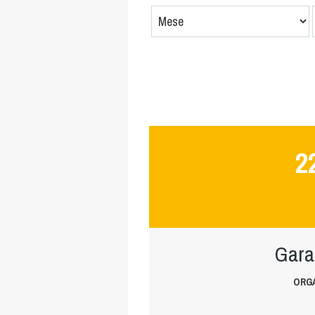
2
Gara
ORGA