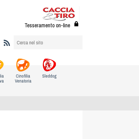
Tesseramento on-line
lia
Cinofilia
Sleddog
iva
Venatoria