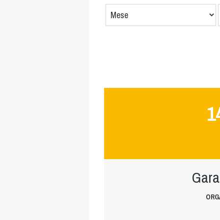
1
Gara
ORG