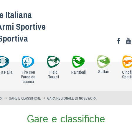
 Italiana
Armi Sportive
 Sportiva
Softair
o a Palla
Tiro con
Field
Paintball
Cinofi
l'arco da
Target
Sport
caccia
RK
GARE E CLASSIFICHE
GARA REGIONALE DI NOSEWORK
Gare e classifiche