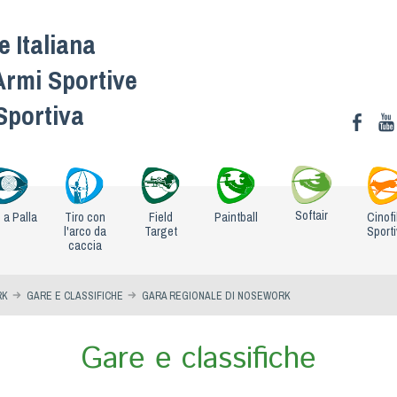
 Italiana
Armi Sportive
 Sportiva
Softair
o a Palla
Tiro con
Field
Paintball
Cinofi
l'arco da
Target
Sport
caccia
RK
GARE E CLASSIFICHE
GARA REGIONALE DI NOSEWORK
Gare e classifiche