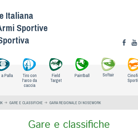
 Italiana
Armi Sportive
 Sportiva
Softair
o a Palla
Tiro con
Field
Paintball
Cinofi
l'arco da
Target
Sport
caccia
RK
GARE E CLASSIFICHE
GARA REGIONALE DI NOSEWORK
Gare e classifiche