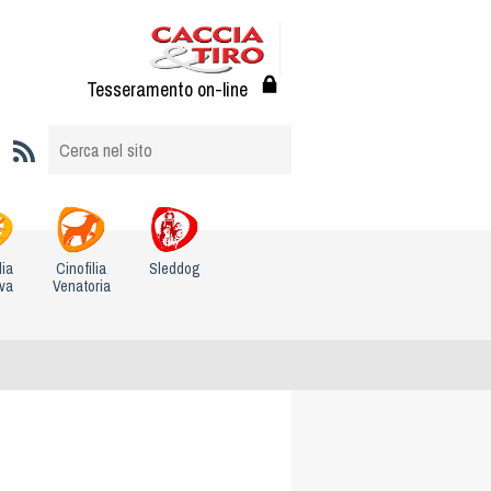
Tesseramento on-line
lia
Cinofilia
Sleddog
iva
Venatoria