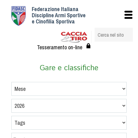
Federazione Italiana
Istituzionale
Discipline Armi Sportive
e Cinofilia Sportiva
Storia
Struttura
Albo Veterinari federali
Tesseramento on-line
Assemblee
Tesseramento e Affiliazioni
Gare e classifiche
Statuto e Regolamenti
Circolari
Federazione Trasparente
Assicurazione
Convenzioni
Società
Tesserati