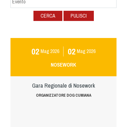
Albo Fornitori
Referenti e gruppi di lavoro regionali
CERCA
PULISCI
Scuole Federali
Tecnici
Direttori di Gara
Formazione
02
02
Mag
2026
Mag
2026
Calendario Manifestazioni
Organi di Giustizia - Dispositivi
NOSEWORK
Modelli e moduli
Albo Atleti Cinofili
Gara Regionale di Nosework
Guida Locandine Ufficiali
ORGANIZZATORE DOG CUMIANA
Tiro di Campagna
English e Training Sporting