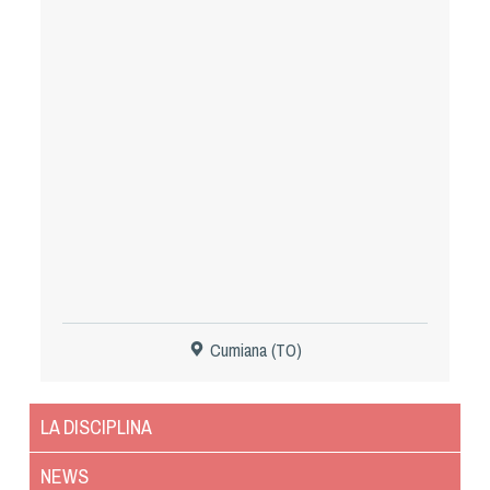
Tiro a Palla
Tiro con l'arco da caccia
Field Target
Paintball
Softair
Cinofilia Sportiva
Cumiana (TO)
Agility
DiscDog
LA DISCIPLINA
Dog Balance
Dog Trail
NEWS