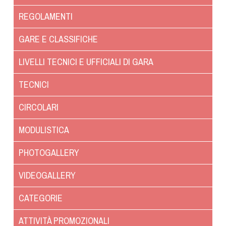
Dog Triathlon
REGOLAMENTI
Hoopers
Mantrailing
GARE E CLASSIFICHE
Nosework
LIVELLI TECNICI E UFFICIALI DI GARA
Obedience
Rally Obedience
TECNICI
Retriever Sport
CIRCOLARI
Ricerca Tartufo
Sheepdog
MODULISTICA
Sport acquatici
PHOTOGALLERY
Treibball
Ipo Delta
VIDEOGALLERY
Freestyle
CATEGORIE
Protezione civile Sportiva
ATTIVITÀ PROMOZIONALI