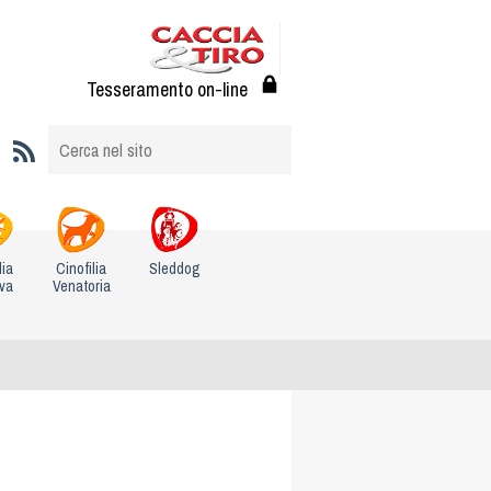
Tesseramento on-line
lia
Cinofilia
Sleddog
iva
Venatoria