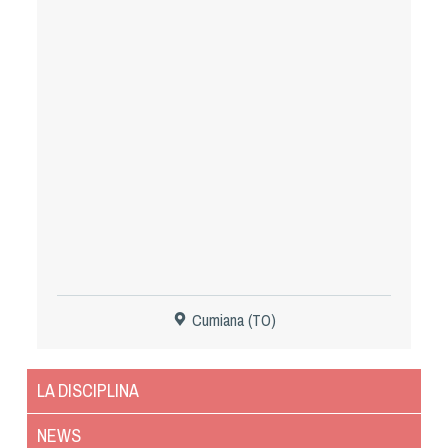
Tiro a Palla
Tiro con l'arco da caccia
Field Target
Paintball
Softair
Cinofilia Sportiva
Cumiana (TO)
Agility
DiscDog
LA DISCIPLINA
Dog Balance
Dog Trail
NEWS