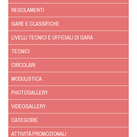
Dog Triathlon
REGOLAMENTI
Hoopers
Mantrailing
GARE E CLASSIFICHE
Nosework
LIVELLI TECNICI E UFFICIALI DI GARA
Obedience
Rally Obedience
TECNICI
Retriever Sport
CIRCOLARI
Ricerca Tartufo
Sheepdog
MODULISTICA
Sport acquatici
PHOTOGALLERY
Treibball
Ipo Delta
VIDEOGALLERY
Freestyle
CATEGORIE
Protezione civile Sportiva
ATTIVITÀ PROMOZIONALI