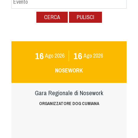
Albo Fornitori
Referenti e gruppi di lavoro regionali
CERCA
PULISCI
Scuole Federali
Tecnici
Direttori di Gara
Formazione
16
16
Ago
2026
Ago
2026
Calendario Manifestazioni
Organi di Giustizia - Dispositivi
NOSEWORK
Modelli e moduli
Albo Atleti Cinofili
Gara Regionale di Nosework
Guida Locandine Ufficiali
ORGANIZZATORE DOG CUMIANA
Tiro di Campagna
English e Training Sporting